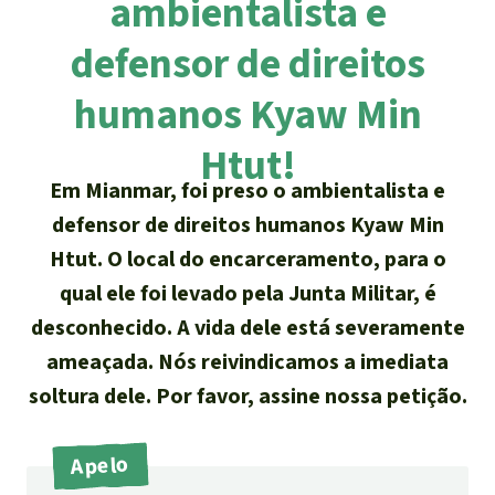
ambientalista e
Atualidades
Sudeste asiático
Proteção dos animais
Temas
Salve a Floresta
defensor de direitos
A Floresta Tropical
Êxitos
África
Pesquisa
Proteção de indígenas
Quem somos
humanos Kyaw Min
Biodiversidade:
América Latina
Português
Htut!
FAQ
Em Mianmar, foi preso o ambientalista e
Deutsch
Clima
Transparência
defensor de direitos humanos Kyaw Min
English
Óleo de palma
Htut. O local do encarceramento, para o
Contato
qual ele foi levado pela Junta Militar, é
Español
Agroenergia e
desconhecido. A vida dele está severamente
Biocombustíveis
ameaçada. Nós reivindicamos a imediata
Français
soltura dele. Por favor, assine nossa petição.
Ouro
Italiano
Apelo
Madeira tropical