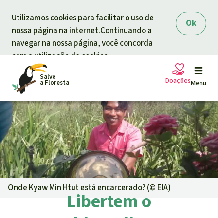
Skip to main content
Utilizamos cookies para facilitar o uso de
Ok
nossa página na internet.Continuando a
navegar na nossa página, você concorda
com a utilização de cookies.
Salve
Doações
a Floresta
Menu
Petições
A sua doação ajuda
Doação geral
Projetos
Informar
Doar para um tema
Onde Kyaw Min Htut está encarcerado? (©
EIA
)
Libertem o
Proteção de florestas
Informar
Doar para uma região
Quem somos