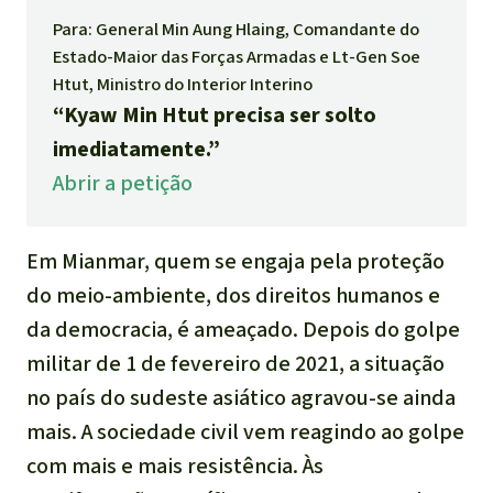
Indonesia
Para: General Min Aung Hlaing, Comandante do
Pecuária intensiva
Estado-Maior das Forças Armadas e Lt-Gen Soe
Htut, Ministro do Interior Interino
Roubo de terras
“Kyaw Min Htut precisa ser solto
imediatamente.”
Alumínio
Abrir a petição
Caça furtiva
Em Mianmar, quem se engaja pela proteção
Áreas de proteção
do meio-ambiente, dos direitos humanos e
ambiental
da democracia, é ameaçado. Depois do golpe
militar de 1 de fevereiro de 2021, a situação
no país do sudeste asiático agravou-se ainda
mais. A sociedade civil vem reagindo ao golpe
com mais e mais resistência. Às