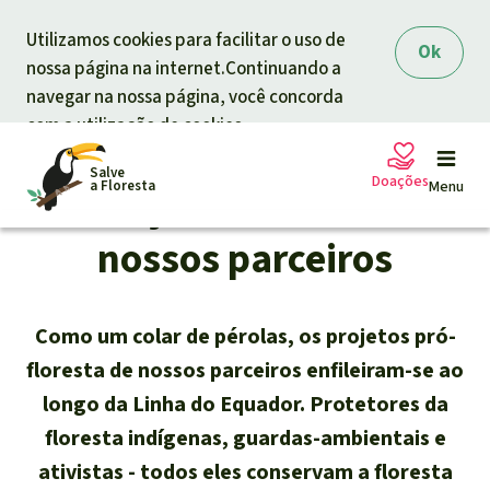
Skip to main content
Utilizamos cookies para facilitar o uso de
Ok
nossa página na internet.Continuando a
navegar na nossa página, você concorda
com a utilização de cookies.
Salve
Doações
a Floresta
Menu
Projetos locais de
nossos parceiros
Petições
A sua doação ajuda
Como um colar de pérolas, os projetos pró-
Doação geral
Projetos
floresta de nossos parceiros enfileiram-se ao
longo da Linha do Equador. Protetores da
Informar
Doar para um tema
floresta indígenas, guardas-ambientais e
Proteção de florestas
Informar
ativistas - todos eles conservam a floresta
Doar para uma região
Quem somos