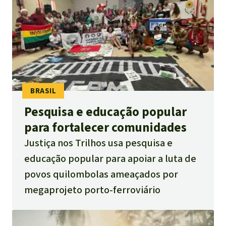
Indonesia
Pecuária intensiva
Roubo de terras
Alumínio
Caça furtiva
Pesquisa e educação popular
para fortalecer comunidades
Áreas de proteção
ambiental
Justiça nos Trilhos usa pesquisa e
educação popular para apoiar a luta de
povos quilombolas ameaçados por
megaprojeto porto-ferroviário