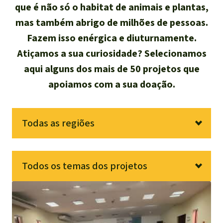
que é não só o habitat de animais e plantas,
Atualidades
Sudeste asiático
Proteção dos animais
Temas
Salve a Floresta
mas também abrigo de milhões de pessoas.
A Floresta Tropical
Êxitos
Fazem isso enérgica e diuturnamente.
África
Pesquisa
Proteção de indígenas
Quem somos
Atiçamos a sua curiosidade? Selecionamos
Biodiversidade:
América Latina
Português
aqui alguns dos mais de 50 projetos que
FAQ
apoiamos com a sua doação.
Deutsch
Clima
Transparência
English
Óleo de palma
Todas as regiões
Contato
Español
Agroenergia e
América Latina
África
Sudeste da Ásia
Biocombustíveis
Todos os temas dos projetos
Français
Ouro
Habitats
Animais
Pessoas
Italiano
Madeira tropical