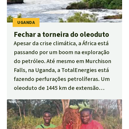
Fechar a torneira do oleoduto
Apesar da crise climática, a África está
passando por um boom na exploração
do petróleo. Até mesmo em Murchison
Falls, na Uganda, a TotalEnergies está
fazendo perfurações petrolíferas. Um
oleoduto de 1445 km de extensão
conectará os campos de petróleo com o
porto de Tanga. A Tasha - nossa parceira
- esclarece a população sobre os
perigos e apóia aqueles que já estão