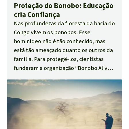
Proteção do Bonobo: Educação
cria Confiança
Nas profundezas da floresta da bacia do
Congo vivem os bonobos. Esse
hominídeo não é tão conhecido, mas
está tão ameaçado quanto os outros da
família. Para protegê-los, cientistas
fundaram a organização “Bonobo Alive”,
que combate a caça comercial e apoia
crianças em idade escolar em três
aldeias às margens do Parque Nacional
do Salonga. Assim, elas também podem
ganhar com a proteção do bonobo.