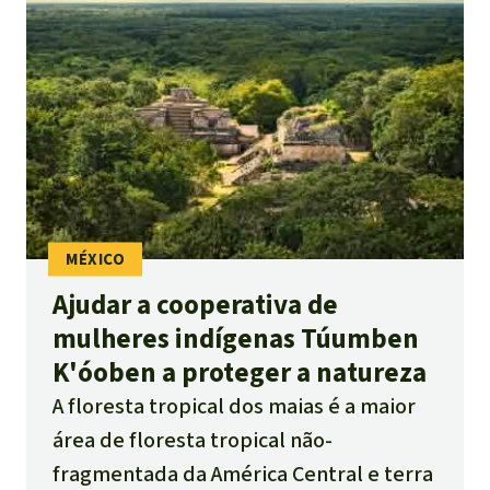
natureza”. No entanto, quem está bem
informado e conhece seus direitos,
pode definir o seu próprio futuro.
Ajudar a cooperativa de
mulheres indígenas Túumben
K'óoben a proteger a natureza
A floresta tropical dos maias é a maior
área de floresta tropical não-
fragmentada da América Central e terra