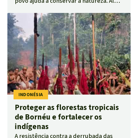
povo ajuda a conservar a natureza. Além
disso, a força profana do rádio também
ajuda.
Proteger as florestas tropicais
de Bornéu e fortalecer os
indígenas
A resistência contra a derrubada das