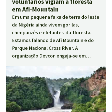
voluntários vigiam a floresta
em Afi-Mountain
Em uma pequena faixa de terra do leste
da Nigéria ainda vivem gorilas,
chimpanzés e elefantes-da-floresta.
Estamos falando de Afi Mountain e do
Parque Nacional Cross River. A
organização Devcon engaja-se em
protegê-los, formando guardas
ambientais voluntários e criando fontes
de renda alternativas e pró-meio-
ambiente para os moradores das
aldeias.