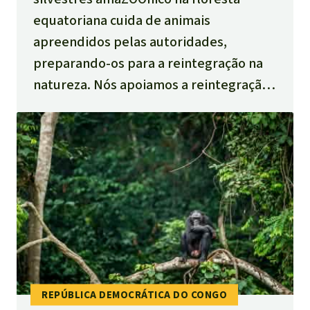
equatoriana cuida de animais
apreendidos pelas autoridades,
preparando-os para a reintegração na
natureza. Nós apoiamos a reintegração
à natureza dos ameaçados macacos-
aranha e dos jabuti-tingas, bem como o
enriquecimento da mata protegida de
1750 hectares “Selva Viva” com árvores
frutíferas.