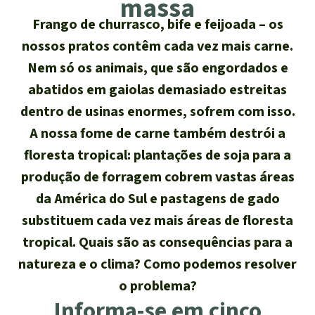
massa
Atualidades
Sudeste asiático
Proteção dos animais
Temas
Frango de churrasco, bife e feijoada – os
Salve a Floresta
nossos pratos contêm cada vez mais carne.
A Floresta Tropical
Êxitos
África
Pesquisa
Proteção de indígenas
Quem somos
Nem só os animais, que são engordados e
Biodiversidade:
abatidos em gaiolas demasiado estreitas
América Latina
Português
FAQ
dentro de usinas enormes, sofrem com isso.
Deutsch
Clima
A nossa fome de carne também destrói a
Transparência
floresta tropical: plantações de soja para a
English
Óleo de palma
produção de forragem cobrem vastas áreas
Contato
da América do Sul e pastagens de gado
Español
Agroenergia e
substituem cada vez mais áreas de floresta
Biocombustíveis
Français
tropical. Quais são as consequências para a
Ouro
natureza e o clima? Como podemos resolver
Italiano
o problema?
Madeira tropical
Informa-se em cinco