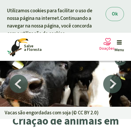
Skip to main content
Utilizamos cookies para facilitar o uso de
Ok
nossa página na internet.Continuando a
navegar na nossa página, você concorda
com a utilização de cookies.
Salve
Doações
a Floresta
Menu
Petições
A sua doação ajuda
Doação geral
Projetos
Informar
Doar para um tema
Vacas são engordadas com soja (©
CC BY 2.0
)
Criação de animais em
Proteção de florestas
Informar
Doar para uma região
Quem somos