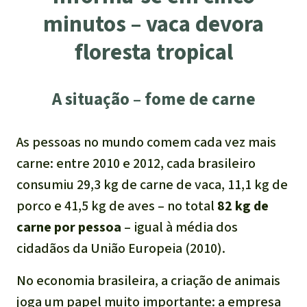
Indonesia
minutos – vaca devora
Pecuária intensiva
floresta tropical
Roubo de terras
A situação – fome de carne
Alumínio
Caça furtiva
As pessoas no mundo comem cada vez mais
carne: entre 2010 e 2012, cada brasileiro
Áreas de proteção
consumiu 29,3 kg de carne de vaca, 11,1 kg de
ambiental
porco e 41,5 kg de aves – no total
82 kg de
carne por pessoa
– igual à média dos
cidadãos da União Europeia (2010).
No economia brasileira, a criação de animais
joga um papel muito importante: a empresa