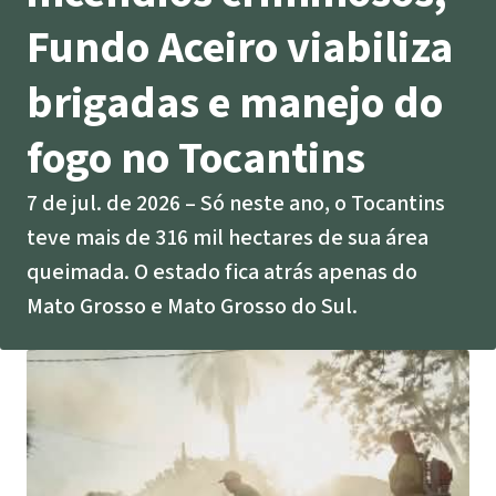
Indonesia
Fundo Aceiro viabiliza
Pecuária intensiva
brigadas e manejo do
Roubo de terras
fogo no Tocantins
Alumínio
7 de jul. de 2026
Só neste ano, o Tocantins
Caça furtiva
teve mais de 316 mil hectares de sua área
queimada. O estado fica atrás apenas do
Áreas de proteção
Mato Grosso e Mato Grosso do Sul.
ambiental