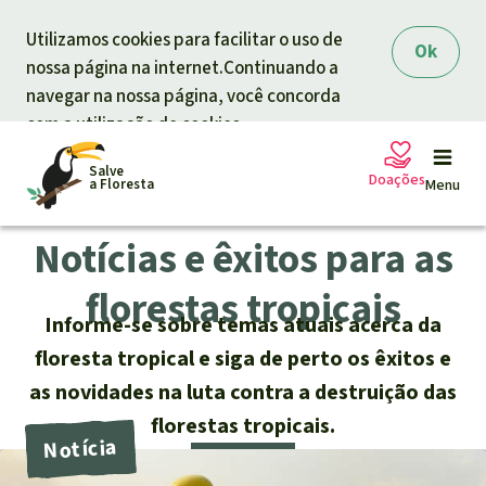
Skip to main content
Utilizamos cookies para facilitar o uso de
Ok
nossa página na internet.Continuando a
navegar na nossa página, você concorda
com a utilização de cookies.
Salve
Doações
a Floresta
Menu
Notícias e êxitos para as
Petições
A sua doação ajuda
florestas tropicais
Informe-se sobre temas atuais acerca da
Doação geral
Projetos
floresta tropical e siga de perto os êxitos e
as novidades na luta contra a destruição das
Informar
Doar para um tema
florestas tropicais.
Proteção de florestas
Informar
Doar para uma região
Quem somos