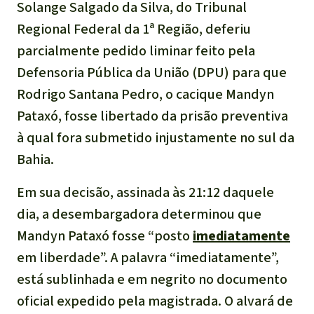
Indonesia
Solange Salgado da Silva, do Tribunal
Pecuária intensiva
Regional Federal da 1ª Região, deferiu
parcialmente pedido liminar feito pela
Roubo de terras
Defensoria Pública da União (DPU) para que
Rodrigo Santana Pedro, o cacique Mandyn
Alumínio
Pataxó, fosse libertado da prisão preventiva
à qual fora submetido injustamente no sul da
Caça furtiva
Bahia.
Áreas de proteção
Em sua decisão, assinada às 21:12 daquele
ambiental
dia, a desembargadora determinou que
Mandyn Pataxó fosse “posto
imediatamente
em liberdade”. A palavra “imediatamente”,
está sublinhada e em negrito no documento
oficial expedido pela magistrada. O alvará de