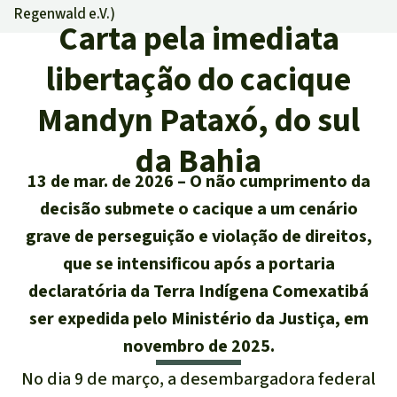
Regenwald e.V.
)
Atualidades
Sudeste asiático
Proteção dos animais
Temas
Carta pela imediata
Salve a Floresta
A Floresta Tropical
Êxitos
libertação do cacique
África
Pesquisa
Proteção de indígenas
Quem somos
Biodiversidade:
Mandyn Pataxó, do sul
América Latina
Português
FAQ
da Bahia
Deutsch
Clima
Transparência
13 de mar. de 2026
O não cumprimento da
English
Óleo de palma
decisão submete o cacique a um cenário
Contato
grave de perseguição e violação de direitos,
Español
Agroenergia e
que se intensificou após a portaria
Biocombustíveis
declaratória da Terra Indígena Comexatibá
Français
ser expedida pelo Ministério da Justiça, em
Ouro
novembro de 2025.
Italiano
Madeira tropical
No dia 9 de março, a desembargadora federal