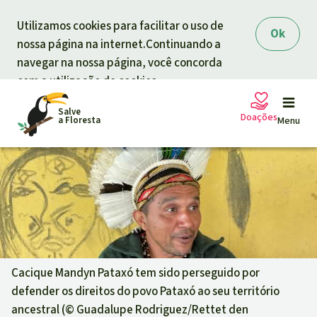
Skip to main content
Utilizamos cookies para facilitar o uso de
Ok
nossa página na internet.Continuando a
navegar na nossa página, você concorda
com a utilização de cookies.
Salve
Doações
a Floresta
Menu
Petições
A sua doação ajuda
Doação geral
Projetos
Informar
Doar para um tema
Cacique Mandyn Pataxó tem sido perseguido por
defender os direitos do povo Pataxó ao seu território
Proteção de florestas
Informar
Doar para uma região
ancestral (©
Guadalupe Rodriguez/Rettet den
Quem somos