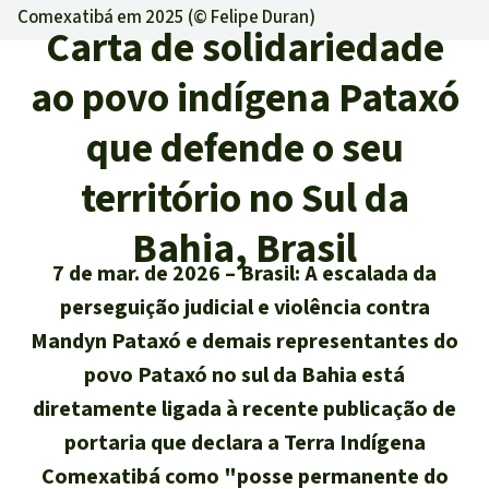
Comexatibá em 2025 (©
Felipe Duran
)
Atualidades
Sudeste asiático
Proteção dos animais
Temas
Carta de solidariedade
Salve a Floresta
A Floresta Tropical
Êxitos
ao povo indígena Pataxó
África
Pesquisa
Proteção de indígenas
Quem somos
Biodiversidade:
que defende o seu
América Latina
Português
FAQ
território no Sul da
Deutsch
Clima
Transparência
Bahia, Brasil
English
Óleo de palma
7 de mar. de 2026
Brasil: A escalada da
Contato
perseguição judicial e violência contra
Español
Agroenergia e
Mandyn Pataxó e demais representantes do
Biocombustíveis
Français
povo Pataxó no sul da Bahia está
Ouro
diretamente ligada à recente publicação de
Italiano
portaria que declara a Terra Indígena
Madeira tropical
Comexatibá como "posse permanente do