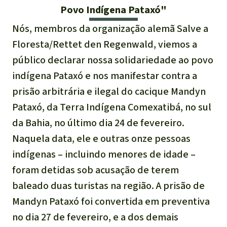
Indonesia
Povo Indígena Pataxó"
Pecuária intensiva
Nós, membros da organização alemã Salve a
Roubo de terras
Floresta/Rettet den Regenwald, viemos a
público declarar nossa solidariedade ao povo
Alumínio
indígena Pataxó e nos manifestar contra a
prisão arbitrária e ilegal do cacique Mandyn
Caça furtiva
Pataxó, da Terra Indígena Comexatibá, no sul
da Bahia, no último dia 24 de fevereiro.
Áreas de proteção
Naquela data, ele e outras onze pessoas
ambiental
indígenas – incluindo menores de idade –
foram detidas sob acusação de terem
baleado duas turistas na região. A prisão de
Mandyn Pataxó foi convertida em preventiva
no dia 27 de fevereiro, e a dos demais