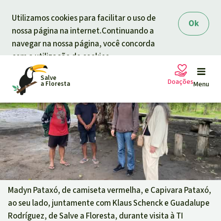
Skip to main content
Utilizamos cookies para facilitar o uso de
Ok
nossa página na internet.Continuando a
navegar na nossa página, você concorda
com a utilização de cookies.
Salve
Doações
a Floresta
Menu
Petições
A sua doação ajuda
Doação geral
Projetos
Informar
Doar para um tema
Madyn Pataxó, de camiseta vermelha, e Capivara Pataxó,
ao seu lado, juntamente com Klaus Schenck e Guadalupe
Proteção de florestas
Informar
Doar para uma região
Rodríguez, de Salve a Floresta, durante visita à TI
Quem somos