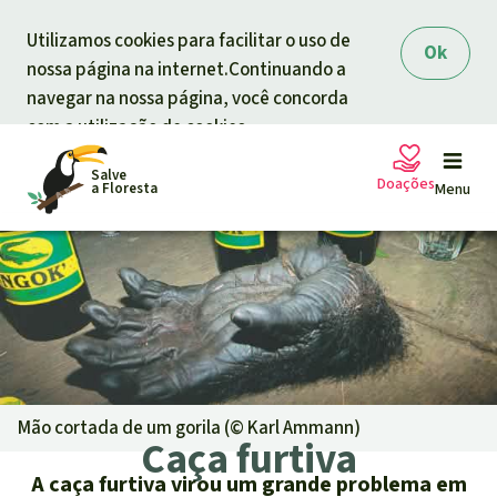
Skip to main content
Utilizamos cookies para facilitar o uso de
Ok
nossa página na internet.Continuando a
navegar na nossa página, você concorda
com a utilização de cookies.
Salve
Doações
a Floresta
Menu
Petições
A sua doação ajuda
Doação geral
Projetos
Informar
Doar para um tema
Mão cortada de um gorila (©
Karl Ammann
)
Caça furtiva
Proteção de florestas
Informar
Doar para uma região
A caça furtiva virou um grande problema em
Quem somos