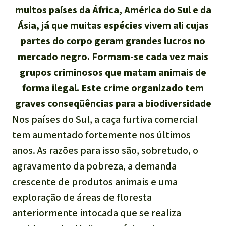
Atualidades
muitos países da África, América do Sul e da
Sudeste asiático
Proteção dos animais
Temas
Salve a Floresta
Ásia, já que muitas espécies vivem ali cujas
A Floresta Tropical
Êxitos
África
Pesquisa
partes do corpo geram grandes lucros no
Proteção de indígenas
Quem somos
mercado negro. Formam-se cada vez mais
Biodiversidade:
América Latina
Português
grupos criminosos que matam animais de
FAQ
forma ilegal. Este crime organizado tem
Deutsch
Clima
Transparência
graves conseqüências para a biodiversidade
English
Óleo de palma
Nos países do Sul, a caça furtiva comercial
Contato
tem aumentado fortemente nos últimos
Español
Agroenergia e
anos. As razões para isso são, sobretudo, o
Biocombustíveis
agravamento da pobreza, a demanda
Français
crescente de produtos animais e uma
Ouro
exploração de áreas de floresta
Italiano
anteriormente intocada que se realiza
Madeira tropical