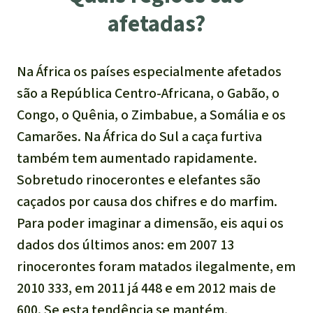
Atualidades
Sudeste asiático
afetadas?
Proteção dos animais
Temas
Salve a Floresta
A Floresta Tropical
Êxitos
África
Pesquisa
Proteção de indígenas
Quem somos
Na África os países especialmente afetados
Biodiversidade:
são a República Centro-Africana, o Gabão, o
América Latina
Português
FAQ
Congo, o Quênia, o Zimbabue, a Somália e os
Deutsch
Clima
Camarões. Na África do Sul a caça furtiva
Transparência
também tem aumentado rapidamente.
English
Óleo de palma
Contato
Sobretudo rinocerontes e elefantes são
Español
caçados por causa dos chifres e do marfim.
Agroenergia e
Biocombustíveis
Para poder imaginar a dimensão, eis aqui os
Français
dados dos últimos anos: em 2007 13
Ouro
rinocerontes foram matados ilegalmente, em
Italiano
2010 333, em 2011 já 448 e em 2012 mais de
Madeira tropical
600. Se esta tendência se mantém,