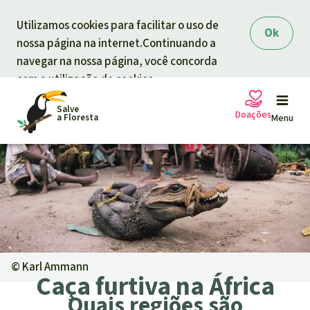
Skip to main content
Utilizamos cookies para facilitar o uso de
Ok
nossa página na internet.Continuando a
navegar na nossa página, você concorda
com a utilização de cookies.
Salve
Doações
a Floresta
Menu
Petições
A sua doação ajuda
Doação geral
Projetos
Informar
Doar para um tema
©
Karl Ammann
Caça furtiva na África
Proteção de florestas
Informar
Quais regiões são
Doar para uma região
Quem somos