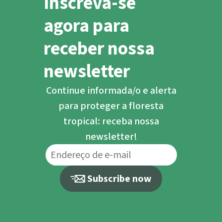
Inscreva-se
ilegal. Este crime organizado
agora para
tem graves conseqüências
para a biodiversidade
receber nossa
newsletter
Continue informada/o e alerta
para proteger a floresta
tropical: receba nossa
newsletter!
Subscribe now