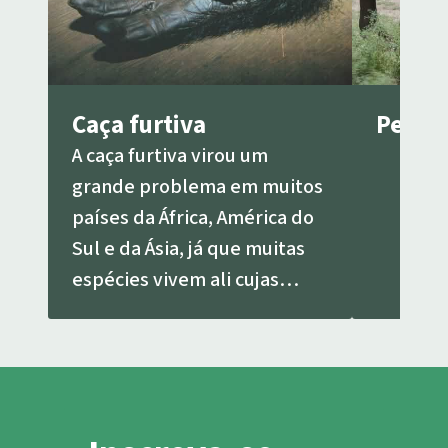
Caça furtiva
Pergun
A caça furtiva virou um
grande problema em muitos
países da África, América do
Sul e da Ásia, já que muitas
espécies vivem ali cujas
partes do corpo geram
grandes lucros no mercado
negro. Formam-se cada vez
mais grupos criminosos que
matam animais de forma