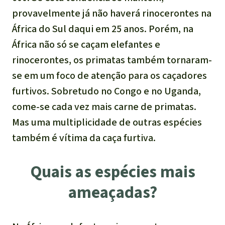
Indonesia
provavelmente já não haverá rinocerontes na
Pecuária intensiva
África do Sul daqui em 25 anos. Porém, na
Roubo de terras
África não só se caçam elefantes e
rinocerontes, os primatas também tornaram-
Alumínio
se em um foco de atenção para os caçadores
furtivos. Sobretudo no Congo e no Uganda,
Caça furtiva
come-se cada vez mais carne de primatas.
Mas uma multiplicidade de outras espécies
Áreas de proteção
também é vítima da caça furtiva.
ambiental
Quais as espécies mais
ameaçadas?