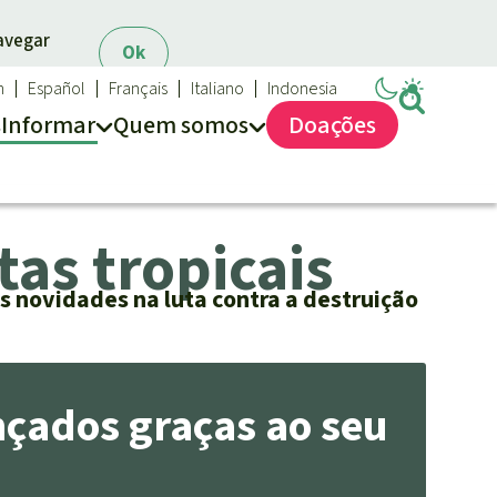
navegar
Ok
h
Español
Français
Italiano
Indonesia
s
Informar
Quem somos
Doações
Salve a Floresta
tas tropicais
Quem somos
FAQ
as novidades na luta contra a destruição
Transparência
Contato
nçados graças ao seu
Proteção das florestas