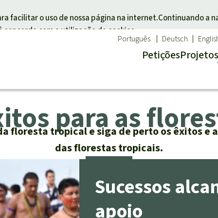
Skip to main content
ara facilitar o uso de nossa página na internet.Continuando a 
ê concorda com a utilização de cookies.
Português
Deutsch
Englis
Petições
Projeto
xitos para as flores
 um tema
Doar para uma região
opical
florestas
Sudeste asiático
 floresta tropical e siga de perto os êxitos e 
de:
s animais
África
das florestas tropicais.
indígenas
América Latina
ma
Sucessos alca
e Biocombustíveis
apoio
ical