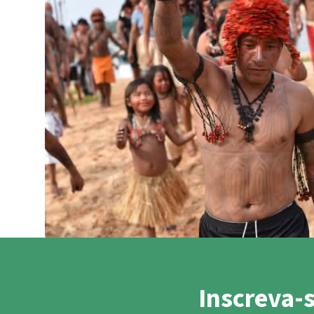
Pecuária int
Roubo de te
Alumínio
Caça furtiva
Áreas de pr
Inscreva-