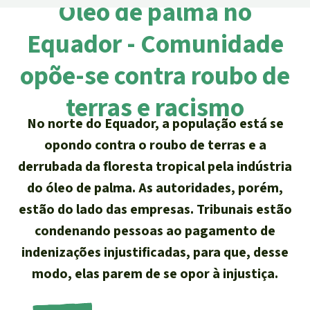
Óleo de palma no
Atualidades
Sudeste asiático
Proteção dos animais
Temas
Salve a Floresta
Equador - Comunidade
A Floresta Tropical
Êxitos
África
Pesquisa
Proteção de indígenas
Quem somos
opõe-se contra roubo de
Biodiversidade:
América Latina
Português
terras e racismo
FAQ
Deutsch
No norte do Equador, a população está se
Clima
Transparência
opondo contra o roubo de terras e a
English
Óleo de palma
derrubada da floresta tropical pela indústria
Contato
do óleo de palma. As autoridades, porém,
Español
Agroenergia e
estão do lado das empresas. Tribunais estão
Biocombustíveis
condenando pessoas ao pagamento de
Français
indenizações injustificadas, para que, desse
Ouro
modo, elas parem de se opor à injustiça.
Italiano
Madeira tropical