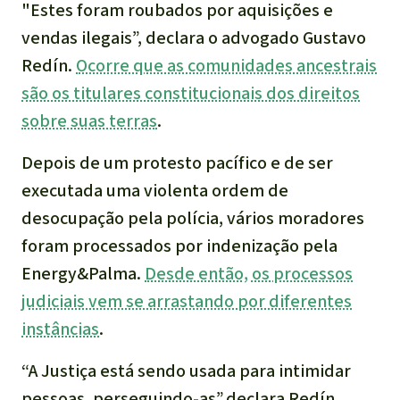
"Estes foram roubados por aquisições e
vendas ilegais”, declara o advogado Gustavo
Redín.
Ocorre que as comunidades ancestrais
são os titulares constitucionais dos direitos
sobre suas terras
.
Depois de um protesto pacífico e de ser
executada uma violenta ordem de
desocupação pela polícia, vários moradores
foram processados por indenização pela
Energy&Palma.
Desde então, os processos
judiciais vem se arrastando por diferentes
instâncias
.
“A Justiça está sendo usada para intimidar
pessoas, perseguindo-as”,declara Redín.