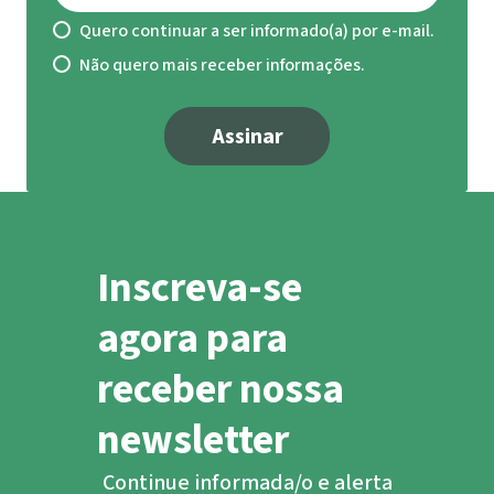
afro-equatorianas é indivisível, irrevogável e
Quero continuar a ser informado(a) por e-mail.
intransmissível.
Não quero mais receber informações.
Mongabay 2023. Ecuador: relatores de la ONU
se pronuncian sobre intimidación y
Assinar
criminalización contra líderes ambientales:
https://es.mongabay.com/2023/05/onu-se-
pronuncia-sobre-intimidacion-y-
criminalizacion-contra-lideres-ambientales-
Inscreva-se
ecuador/
agora para
OHCHR Palácio das Nações Unidas (UN) 2022.
Ref.: AL OTH 80/2022:
receber nossa
https://spcommreports.ohchr.org/TMResults
newsletter
Base/DownLoadPublicCommunicationFile?
gId=27475
Continue informada/o e alerta