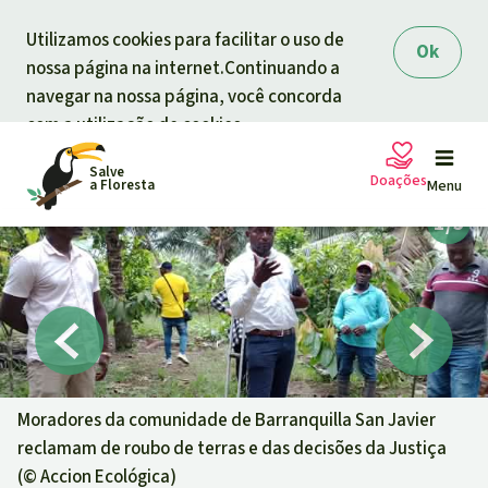
Skip to main content
Utilizamos cookies para facilitar o uso de
Ok
nossa página na internet.Continuando a
navegar na nossa página, você concorda
com a utilização de cookies.
Salve
Doações
a Floresta
Menu
Petições
A sua doação ajuda
Doação geral
Projetos
Informar
Doar para um tema
Moradores da comunidade de Barranquilla San Javier
reclamam de roubo de terras e das decisões da Justiça
Proteção de florestas
Informar
Doar para uma região
(©
Accion Ecológica
)
Quem somos