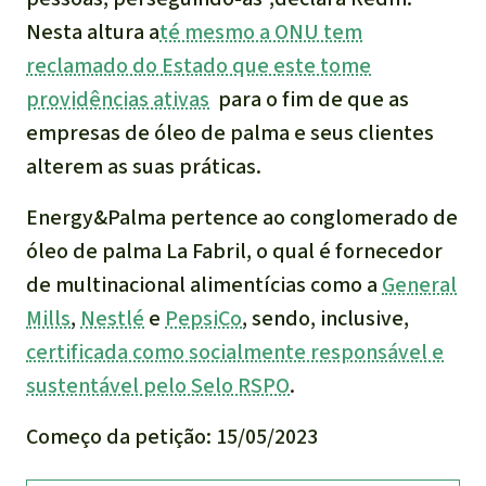
Nesta altura a
té mesmo a ONU tem
reclamado do Estado que este tome
providências ativas
para o fim de que as
empresas de óleo de palma e seus clientes
alterem as suas práticas.
Energy&Palma pertence ao conglomerado de
óleo de palma La Fabril, o qual é fornecedor
de multinacional alimentícias como a
General
Mills
,
Nestlé
e
PepsiCo
, sendo, inclusive,
certificada como socialmente responsável e
sustentável pelo Selo RSPO
.
Começo da petição: 15/05/2023