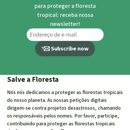
General Mills (2022). Statement on
para proteger a floresta
responsible palm oil sourcing:
tropical: receba nossa
https://www.generalmills.com/how-we-
newsletter!
make-it/healthier-planet/sustainable-and-
responsible-sourcing/palm-oil
Subscribe now
Nestle (2021). Supply Chain Disclosure Palm
Oil:
https://web.archive.org/web/2023012116252
6/https://www.nestle.com/sites/default/files
Salve a Floresta
/2019-08/supply-chain-disclosure-palm-
Nós nós dedicamos a proteger as florestas tropicais
oil.pdf
do nosso planeta. As nossas petições digitais
PepsiCo (2022). PepsiCo Palm Oil Mill List
dirigem-se contra projetos desastrosos, chamando
2021:
https://www.pepsico.com/docs/default-
os responsáveis pelos nomes. Por favor, participe,
source/sustainability-and-esg-
contribuindo para proteger as florestas tropicais
topics/pepsico-palm-oil-mill-list-2021.pdf?