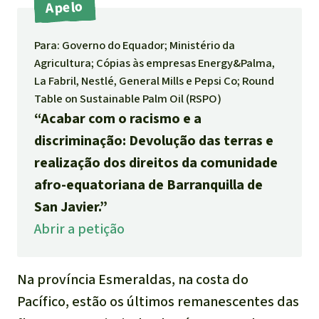
Indonesia
Apelo
Pecuária intensiva
Para: Governo do Equador; Ministério da
Roubo de terras
Agricultura; Cópias às empresas Energy&Palma,
La Fabril, Nestlé, General Mills e Pepsi Co; Round
Table on Sustainable Palm Oil (RSPO)
Alumínio
“Acabar com o racismo e a
discriminação: Devolução das terras e
Caça furtiva
realização dos direitos da comunidade
Áreas de proteção
afro-equatoriana de Barranquilla de
ambiental
San Javier.”
Abrir a petição
Na província Esmeraldas, na costa do
Pacífico, estão os últimos remanescentes das