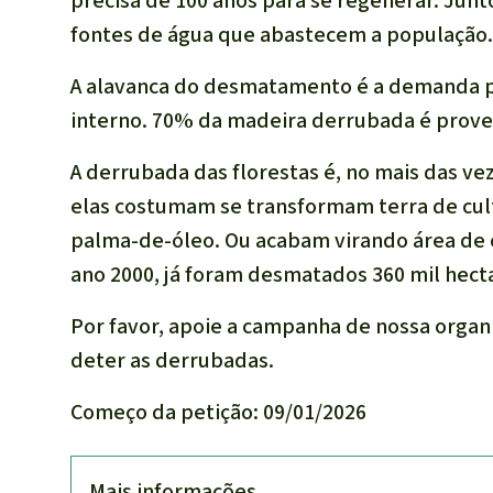
precisa de 100 anos para se regenerar. Jun
fontes de água que abastecem a população.
A alavanca do desmatamento é a demanda p
interno. 70% da madeira derrubada é proven
A derrubada das florestas é, no mais das vez
elas costumam se transformam terra de cult
palma-de-óleo. Ou acabam virando área de
ano 2000, já foram desmatados 360 mil hect
Por favor, apoie a campanha de nossa organi
deter as derrubadas.
Começo da petição: 09/01/2026
Mais informações