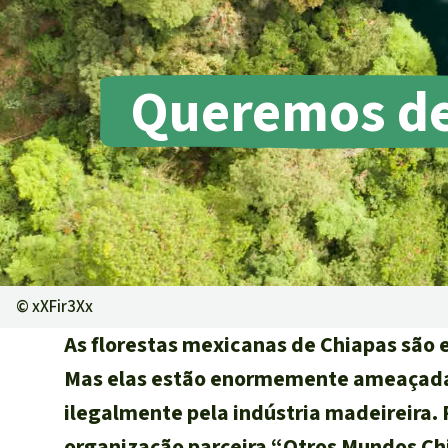
Pecuária int
Roubo de te
Alumínio
Queremos det
Caça furtiva
Áreas de pr
©
xXFir3Xx
As florestas mexicanas de Chiapas são 
Mas elas estão enormemente ameaçadas
ilegalmente pela indústria madeireira.
organização parceira “Otros Mundos Chi