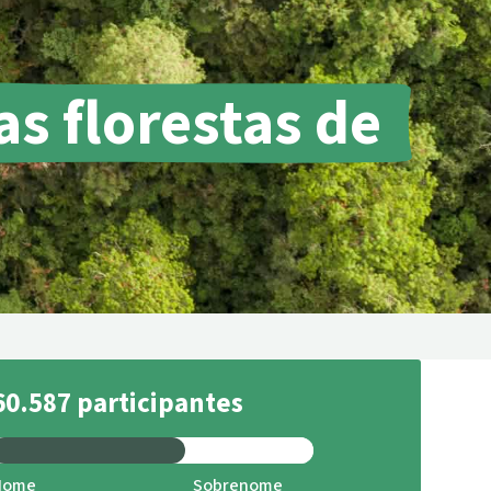
tropicais do mundo
Doar
s florestas de
60.587 participantes
Nome
Sobrenome