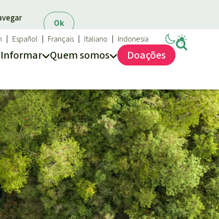
navegar
Ok
h
Español
Français
Italiano
Indonesia
s
Informar
Quem somos
Doações
Salve a Floresta
Quem somos
FAQ
Transparência
Contato
Proteção das florestas