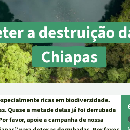
ensiva
rras
er a destruição da
oteção ambiental
Chiapas
especialmente ricas em biodiversidade.
. Quase a metade delas já foi derrubada
 Por favor, apoie a campanha de nossa
apas” para deter as derrubadas. Por favor,