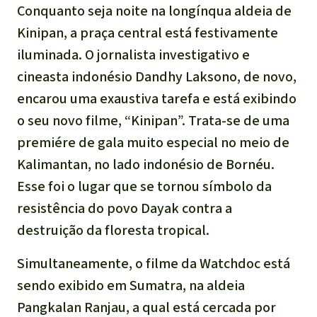
Indonesia
Conquanto seja noite na longínqua aldeia de
Pecuária intensiva
Kinipan, a praça central está festivamente
iluminada. O jornalista investigativo e
Roubo de terras
cineasta indonésio Dandhy Laksono, de novo,
encarou uma exaustiva tarefa e está exibindo
Alumínio
o seu novo filme, “Kinipan”. Trata-se de uma
Caça furtiva
premiére de gala muito especial no meio de
Kalimantan, no lado indonésio de Bornéu.
Áreas de proteção
Esse foi o lugar que se tornou símbolo da
ambiental
resistência do povo Dayak contra a
destruição da floresta tropical.
Simultaneamente, o filme da Watchdoc está
sendo exibido em Sumatra, na aldeia
Pangkalan Ranjau, a qual está cercada por