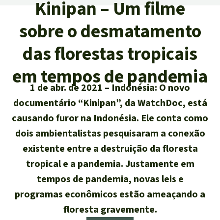
Kinipan – Um filme
Atualidades
Sudeste asiático
Proteção dos animais
Temas
Salve a Floresta
sobre o desmatamento
A Floresta Tropical
Êxitos
África
Pesquisa
Proteção de indígenas
Quem somos
das florestas tropicais
Biodiversidade:
América Latina
Português
em tempos de pandemia
FAQ
Deutsch
1 de abr. de 2021
Indonésia: O novo
Clima
Transparência
documentário “Kinipan”, da WatchDoc, está
English
Óleo de palma
causando furor na Indonésia. Ele conta como
Contato
dois ambientalistas pesquisaram a conexão
Español
Agroenergia e
existente entre a destruição da floresta
Biocombustíveis
tropical e a pandemia. Justamente em
Français
tempos de pandemia, novas leis e
Ouro
programas econômicos estão ameaçando a
Italiano
Madeira tropical
floresta gravemente.