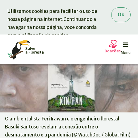
Skip to main content
Utilizamos cookies para facilitar o uso de
Ok
nossa página na internet.Continuando a
navegar na nossa página, você concorda
com a utilização de cookies.
Salve
Doações
a Floresta
Menu
Petições
A sua doação ajuda
Doação geral
Projetos
Informar
Doar para um tema
O ambientalista Feri Irawan e o engenheiro florestal
Basuki Santoso revelam a conexão entre o
Proteção de florestas
Informar
Doar para uma região
desmatamento e a pandemia (©
WatchDoc / Global Film
)
Quem somos