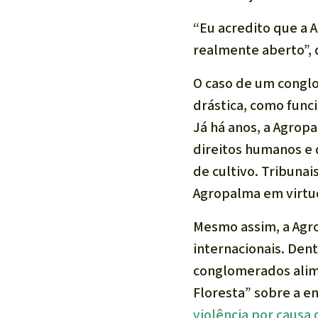
“Eu acredito que a A
realmente aberto”,
O caso de um conglo
drástica, como funci
Já há anos, a Agrop
direitos humanos e 
de cultivo. Tribuna
Agropalma em virtud
Mesmo assim, a Agro
internacionais. Den
conglomerados alime
Floresta” sobre a e
violência por causa