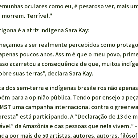
emunhas oculares como eu, é pesaroso ver, mais um
morrem. Terrível."
ígona é a atriz indígena Sara Kay:
meçamos a ser realmente percebidos como protagon
 apenas poucos anos.
Assim é que o meu povo, primei
Isso acarretou a consequência de que, muitos indíge
obre suas terras
”, declara Sara Kay.
ta dos sem-terra e indígenas brasileiros não apenas
m para a opinião pública. Tendo por ensejo a peça, 
MST uma campanha internacional contra o
greenwa
resta” está participando. A “
Declaração de 13 de m
ável” da Amazônia e das pessoas que nela vivem!”
-
nada por mais de 50 artistas, autores, autoras, filósof