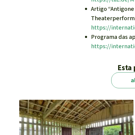
Artigo “Antigone
Theaterperforman
https://internat
Programa das apr
https://internat
Esta 
a