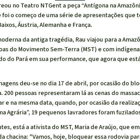
treou no Teatro NTGent a peça “Antígona na Amazôni
se foi o começo de uma série de apresentações que t
Baixos, Áustria, Alemanha e França.
moderna da antiga tragédia, Rau viajou para a Amazô
oas do Movimento Sem-Terra (MST) e com indígenas
ado do Pará em sua performance, que agora que est
lmagens deu-se no dia 17 de abril, por ocasião do b
. 200 pessoas representaram lá as cenas do massac
r e na mesma data, quando, por ocasião da realiza
 Agrária”, 19 pequenos lavradores foram fuzilados p
tes, está a ativista do MST, Maria de Araújo, que em
a chacina: "Vamos, hoje, bloquear essa rodovia pa