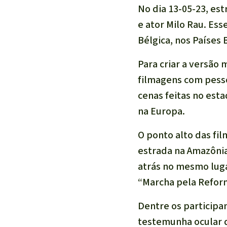
No dia 13-05-23, es
e ator Milo Rau. Es
Bélgica, nos Países 
Para criar a versão 
filmagens com pess
cenas feitas no est
na Europa.
O ponto alto das fi
estrada na Amazônia
atrás no mesmo luga
“Marcha pela Reforma
Dentre os participan
testemunha ocular d