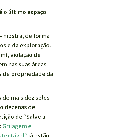
 é o último espaço
- mostra, de forma
tos e da exploração.
m), violação de
em nas suas áreas
os de propriedade da
s de mais dez selos
ão dezenas de
tição de “Salve a
:
Grilagem e
stentável“
já estão