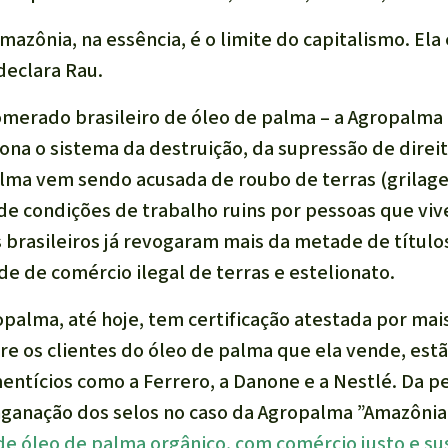
mazônia, na essência, é o limite do capitalismo. Ela
declara Rau.
merado brasileiro de óleo de palma – a Agropalma 
ona o sistema da destruição, da supressão de direi
alma vem sendo acusada de roubo de terras (grilage
de condições de trabalho ruins por pessoas que viv
is brasileiros já revogaram mais da metade de títul
e de comércio ilegal de terras e estelionato.
palma, até hoje, tem certificação atestada por mai
tre os clientes do óleo de palma que ela vende, est
ntícios como a Ferrero, a Danone e a Nestlé. Da pe
nganação dos selos no caso da Agropalma ”Amazônia
 de óleo de palma orgânico, com comércio justo e su