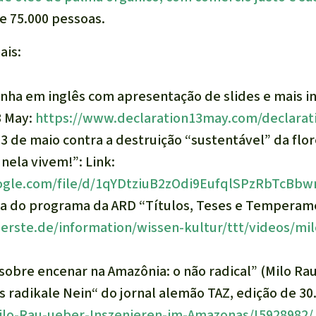
e 75.000 pessoas.
ais:
nha em inglês com apresentação de slides e mais i
3 May:
https://www.declaration13may.com/declarat
3 de maio contra a destruição “sustentável” da flo
nela vivem!”:
Link:
oogle.com/file/d/1qYDtziuB2zOdi9EufqlSPzRbTcBb
va do programa da ARD “Títulos, Teses e Temperamen
erste.de/information/wissen-kultur/ttt/videos/mil
 sobre encenar na Amazônia: o não radical”
(Milo Ra
 radikale Nein“ do jornal alemão TAZ, edição de 30. 
Milo-Rau-ueber-Inszenieren-im-Amazonas/!5928982/