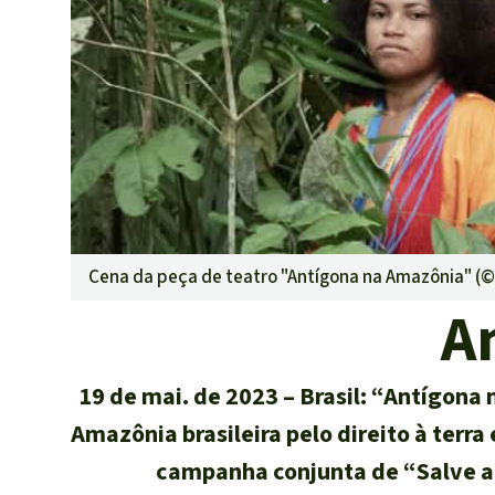
Pecuária int
Roubo de te
Alumínio
Caça furtiva
Áreas de pr
Cena da peça de teatro "Antígona na Amazônia" (
A
19 de mai. de 2023
Brasil: “Antígona 
Amazônia brasileira pelo direito à terra
campanha conjunta de “Salve a 