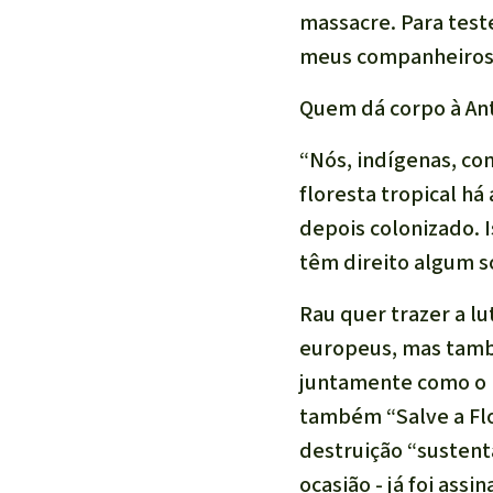
massacre. Para test
meus companheiros 
Quem dá corpo à Ant
“Nós, indígenas, co
floresta tropical há
depois colonizado. 
têm direito algum s
Rau quer trazer a lu
europeus, mas també
juntamente como o 
também “Salve a Flo
destruição “sustent
ocasião - já foi assi