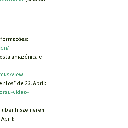
nformações:
ion/
resta amazônica e
wmus/view
tos” de 23. April:
orau-video-
u über Inszenieren
April: