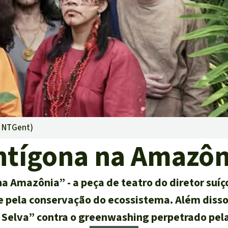
ensiva
rras
oteção ambiental
©
NTGent
)
ntígona na Amazôn
na Amazônia” - a peça de teatro do diretor suíço
 e pela conservação do ecossistema. Além disso
Selva” contra o greenwashing perpetrado pela i