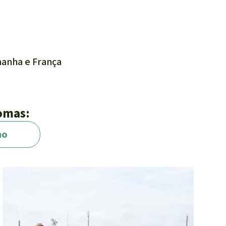
:
manha e França
iomas:
no