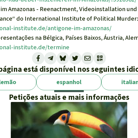
 im Amazonas - Reenactment, Videoinstallation und
ce“ do International Institute of Political Murder
ional-institute.de/antigone-im-amazonas/
esentações na Bélgica, Países Baixos, Áustria, Ale
ional-institute.de/termine
página está disponível nos seguintes id
lemão
espanhol
italia
Petições atuais e mais informações