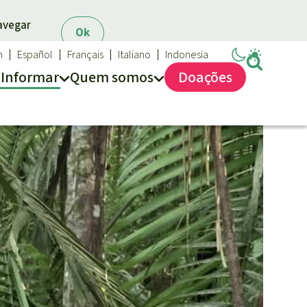
navegar
Ok
h
Español
Français
Italiano
Indonesia
s
Informar
Quem somos
Doações
Salve a Floresta
Quem somos
FAQ
Transparência
Contato
Proteção das florestas