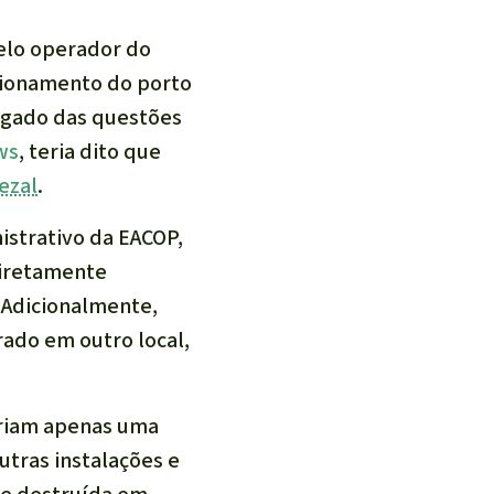
elo operador do
ncionamento do porto
regado das questões
ws
, teria dito que
ezal
.
nistrativo da EACOP,
iretamente
Adicionalmente,
rado em outro local,
iriam apenas uma
utras instalações e