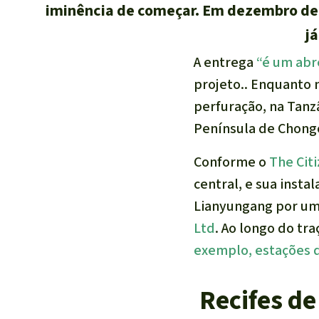
iminência de começar. Em dezembro de 
j
A entrega
“é um abr
projeto.. Enquanto 
perfuração, na Tanzâ
Península de Chongo
Conforme o
The Cit
central, e sua inst
Lianyungang por um
Ltd
. Ao longo do tr
exemplo, estações
Recifes d