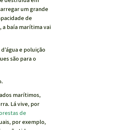
 e destruída em
 carregar um grande
apacidade de
s, a baía marítima vai
 d’água e poluição
ues são para o
o.
vados marítimos,
ra. Lá vive, por
orestas de
uais, por exemplo,