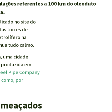
lações referentes a 100 km do oleoduto
a.
licado no site do
das torres de
etrolífero na
inua tudo calmo.
a, uma cidade
oi produzida em
teel Pipe Company
, como, por
 ameaçados