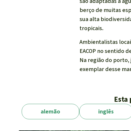
são adaptadas à águ
berço de muitas esp
sua alta biodiversi
tropicais.
Ambientalistas loca
EACOP no sentido de
Na região do porto,
exemplar desse ma
Conforme a
descriç
Esta 
hectares, o de outra
(página 18).
alemão
inglês