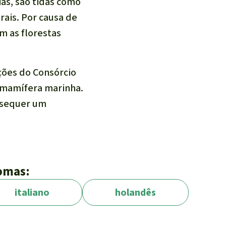
as, são tidas como
ais. Por causa de
m as florestas
ções do Consórcio
 mamífera marinha.
m sequer um
 seria de 46
iomas:
cuparia 10 hectares
italiano
holandês