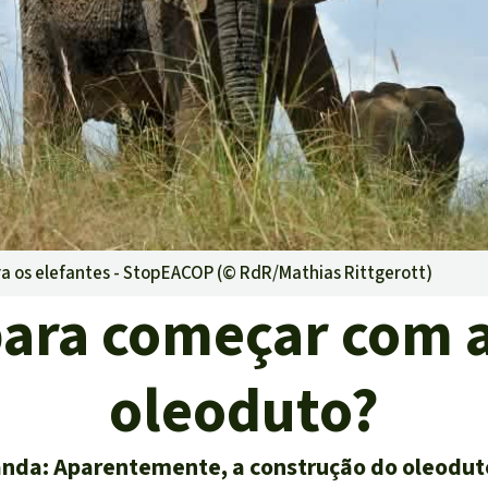
ensiva
rras
oteção ambiental
a os elefantes - StopEACOP (©
RdR/Mathias Rittgerott
)
para começar com a
oleoduto?
nda: Aparentemente, a construção do oleoduto 