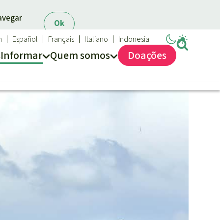
navegar
Ok
h
Español
Français
Italiano
Indonesia
s
Informar
Quem somos
Doações
Salve a Floresta
Quem somos
FAQ
Transparência
Contato
Proteção das florestas