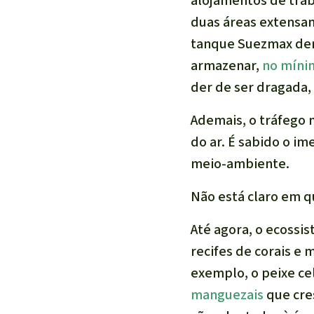
alojamentos de trab
duas áreas extensam
tanque Suezmax den
armazenar,
no mínim
der de ser dragada, 
Ademais, o tráfego 
do ar. É sabido o i
meio-ambiente.
Não está claro em 
Até agora, o ecossi
recifes de corais e 
exemplo, o peixe ce
manguezais
que cres