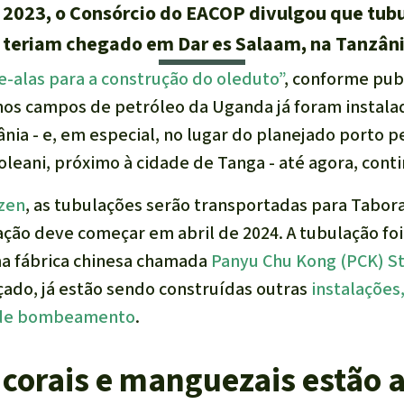
2023, o Consórcio do EACOP divulgou que tubu
á teriam chegado em Dar es Salaam, na Tanzâni
e-alas para a construção do oleduto”
, conforme pub
nos campos de petróleo da Uganda já foram instala
nia - e, em especial, no lugar do planejado porto p
leani, próximo à cidade de Tanga - até agora, cont
izen
, as tubulações serão transportadas para Tabor
alação deve começar em abril de 2024. A tubulação f
a fábrica chinesa chamada
Panyu Chu Kong (PCK) S
açado, já estão sendo construídas outras
instalações
 de bombeamento
.
e corais e manguezais estão