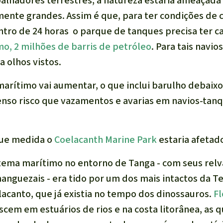
alhadores terrestres, a natureza estaria ameaçada
ente grandes. Assim é que, para ter condições de
tro de 24 horas o parque de tanques precisa ter c
o, 2 milhões de barris de petróleo
. Para tais navio
a olhos vistos.
marítimo vai aumentar, o que inclui barulho debaixo
menso risco que vazamentos e avarias em navios-tanq
que medida o
Coelacanth Marine Park
estaria afetad
stema marítimo no entorno de Tanga - com seus rel
manguezais - era tido por um dos mais intactos da Ter
lacanto, que já existia no tempo dos dinossauros.
Fl
cem em estuários de rios e na costa litorânea, as q