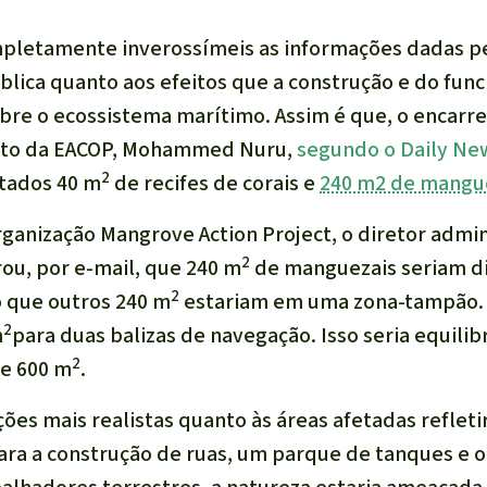
mpletamente inverossímeis as informações dadas p
ública quanto aos efeitos que a construção e do fu
obre o ecossistema marítimo. Assim é que, o encar
eto da EACOP, Mohammed Nuru,
segundo o Daily Ne
2
tados 40 m
de recifes de corais e
240 m2 de mangu
rganização
Mangrove Action Project
, o diretor admi
2
rou, por e-mail, que 240 m
de manguezais seriam d
2
 que outros 240 m
estariam em uma zona-tampão. 
2
m
para duas balizas de navegação. Isso seria equilib
2
de 600 m
.
es mais realistas quanto às áreas afetadas reflet
ara a construção de ruas, um parque de tanques e o