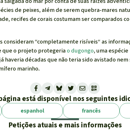
a salgada do mar por conta de suas raízes adventíci
écies de peixes, além de serem quebra-mares natur
dade, recifes de corais costumam ser comparados co
is consideram “completamente risíveis“ as informa
 que o projeto protegeria
o dugongo
, uma espécie
 já haveria décadas que não teria sido avistado ne
mífero marinho.
ão do projeto
o tamanho do Marine Storage Terminal
página está disponível nos seguintes id
s instalações seria de 40 hectares e o alojamento o
espanhol
francês
Petições atuais e mais informações