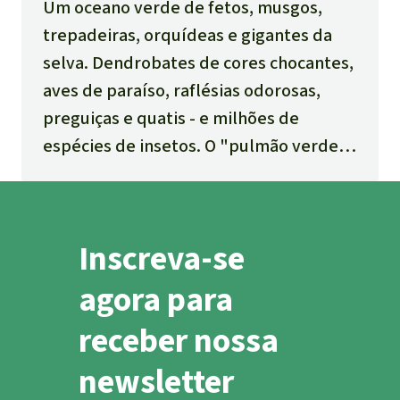
Um oceano verde de fetos, musgos,
trepadeiras, orquídeas e gigantes da
selva. Dendrobates de cores chocantes,
aves de paraíso, raflésias odorosas,
preguiças e quatis - e milhões de
espécies de insetos. O "pulmão verde"
do globo é uma maravilha. Aqui você
pode saber mais sobre o ecossistema
com a maior biodiversidade do nosso
Inscreva-se
planeta, as comunidades sofisticadas
de sobrevivência entre animais e
agora para
plantas e os perigos do desmatamento.
receber nossa
newsletter