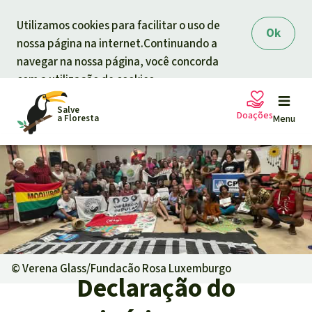
Skip to main content
Utilizamos cookies para facilitar o uso de
Ok
nossa página na internet.Continuando a
navegar na nossa página, você concorda
com a utilização de cookies.
Salve
Doações
a Floresta
Menu
Petições
A sua doação ajuda
Doação geral
Projetos
Informar
Doar para um tema
©
Verena Glass/Fundacão Rosa Luxemburgo
Declaração do
Proteção de florestas
Informar
Doar para uma região
Quem somos