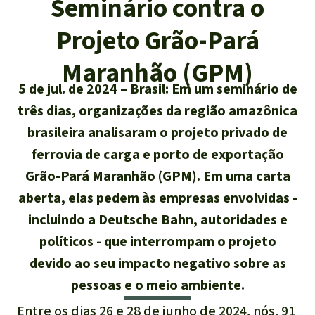
Seminário contra o
Atualidades
Sudeste asiático
Proteção dos animais
Temas
Salve a Floresta
Projeto Grão-Pará
A Floresta Tropical
Êxitos
África
Pesquisa
Proteção de indígenas
Quem somos
Maranhão (GPM)
Biodiversidade:
5 de jul. de 2024
Brasil: Em um seminário de
América Latina
Português
FAQ
três dias, organizações da região amazônica
Deutsch
Clima
brasileira analisaram o projeto privado de
Transparência
ferrovia de carga e porto de exportação
English
Óleo de palma
Grão-Pará Maranhão (GPM). Em uma carta
Contato
aberta, elas pedem às empresas envolvidas -
Español
Agroenergia e
incluindo a Deutsche Bahn, autoridades e
Biocombustíveis
Français
políticos - que interrompam o projeto
Ouro
devido ao seu impacto negativo sobre as
Italiano
pessoas e o meio ambiente.
Madeira tropical
Entre os dias 26 e 28 de junho de 2024, nós, 91