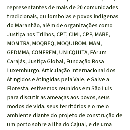
Indonesia
representantes de mais de 20 comunidades
Pecuária intensiva
tradicionais, quilombolas e povos indígenas
Roubo de terras
do Maranhão, além de organizações como
Justiça nos Trilhos, CPT, CIMI, CPP, MABE,
Alumínio
MOMTRA, MOQBEQ, MOQUIBOM, MAM,
GEDMMA, CONFREM, UNICQUITA, Fórum
Caça furtiva
Carajás, Justiça Global, Fundação Rosa
Luxemburgo, Articulação Internacional dos
Áreas de proteção
Atingidos e Atingidas pela Vale, e Salve a
ambiental
Floresta, estivemos reunidos em São Luis
para discutir as ameaças aos povos, seus
modos de vida, seus territórios e o meio
ambiente diante do projeto de construção de
um porto sobre a Ilha do Cajual, e de uma