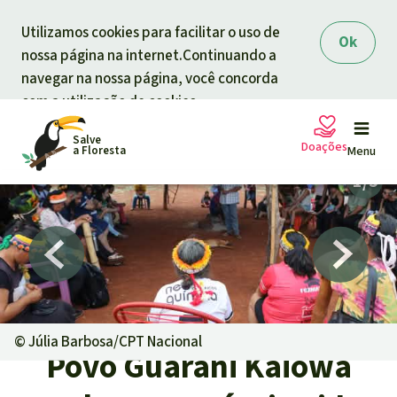
Skip to main content
Utilizamos cookies para facilitar o uso de
Ok
nossa página na internet.Continuando a
navegar na nossa página, você concorda
com a utilização de cookies.
Salve
Doações
a Floresta
Menu
Petições
A sua doação ajuda
Doação geral
Projetos
Informar
Doar para um tema
©
Júlia Barbosa/CPT Nacional
Povo Guarani Kaiowá
Proteção de florestas
Informar
Doar para uma região
Quem somos