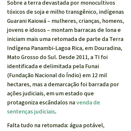
Indonesia
Sobre a terra devastada por monocultivos
Pecuária intensiva
tóxicos de soja e milho transgênico, indígenas
Guarani Kaiowá – mulheres, crianças, homens,
Roubo de terras
jovens e idosos – montam barracas de lona e
iniciam mais uma retomada de parte da Terra
Alumínio
Indígena Panambi-Lagoa Rica, em Douradina,
Mato Grosso do Sul. Desde 2011, a TI foi
Caça furtiva
identificada e delimitada pela Funai
Áreas de proteção
(Fundação Nacional do Índio) em 12 mil
ambiental
hectares, mas a demarcação foi barrada por
ações judiciais, em um estado que
protagoniza escândalos na
venda de
sentenças judiciais
.
Falta tudo na retomada: água potável,