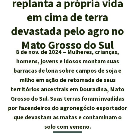
replanta a própria vida
Atualidades
Sudeste asiático
Proteção dos animais
Temas
Salve a Floresta
em cima de terra
A Floresta Tropical
Êxitos
África
Pesquisa
Proteção de indígenas
Quem somos
devastada pelo agro no
Biodiversidade:
América Latina
Português
Mato Grosso do Sul
FAQ
8 de nov. de 2024
Mulheres, crianças,
Deutsch
Clima
Transparência
homens, jovens e idosos montam suas
English
Óleo de palma
barracas de lona sobre campos de soja e
Contato
milho em ação de retomada de seus
Español
Agroenergia e
territórios ancestrais em Douradina, Mato
Biocombustíveis
Grosso do Sul. Suas terras foram invadidas
Français
por fazendeiros do agronegócio exportador
Ouro
que devastam as matas e contaminam o
Italiano
solo com veneno.
Madeira tropical