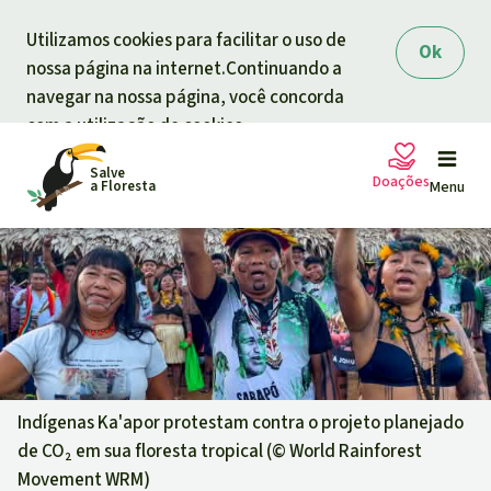
Skip to main content
Utilizamos cookies para facilitar o uso de
Ok
nossa página na internet.Continuando a
navegar na nossa página, você concorda
com a utilização de cookies.
Salve
Doações
a Floresta
Menu
Petições
A sua doação ajuda
Doação geral
Projetos
Informar
Doar para um tema
Indígenas Ka'apor protestam contra o projeto planejado
de CO₂ em sua floresta tropical (©
World Rainforest
Proteção de florestas
Informar
Doar para uma região
Movement WRM
)
Quem somos