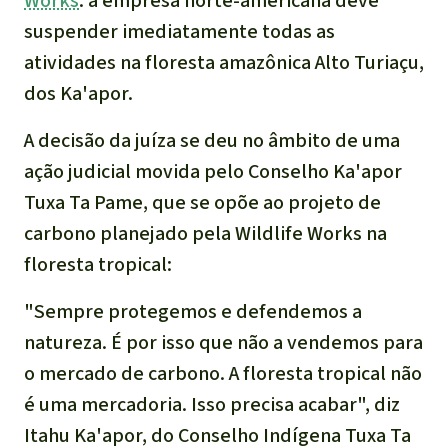
Works
: a empresa norte-americana deve
Indonesia
suspender imediatamente todas as
Pecuária intensiva
atividades na floresta amazônica Alto Turiaçu,
Roubo de terras
dos Ka'apor.
A decisão da juíza se deu no âmbito de uma
Alumínio
ação judicial movida pelo Conselho Ka'apor
Caça furtiva
Tuxa Ta Pame, que se opõe ao projeto de
carbono planejado pela Wildlife Works na
Áreas de proteção
floresta tropical:
ambiental
"Sempre protegemos e defendemos a
natureza. É por isso que não a vendemos para
o mercado de carbono. A floresta tropical não
é uma mercadoria. Isso precisa acabar",
diz
Itahu Ka'apor, do Conselho Indígena Tuxa Ta