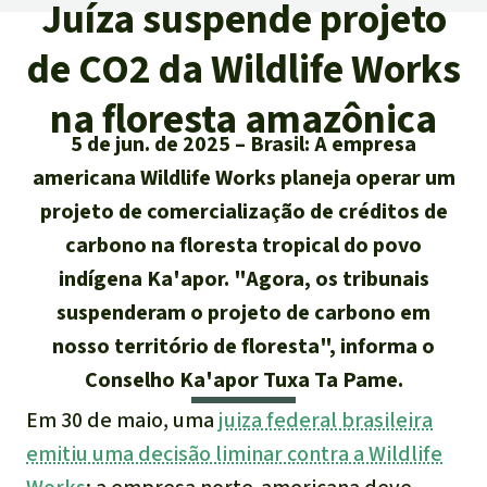
Juíza suspende projeto
Atualidades
Sudeste asiático
Proteção dos animais
Temas
Salve a Floresta
de CO2 da Wildlife Works
A Floresta Tropical
Êxitos
África
Pesquisa
Proteção de indígenas
Quem somos
na floresta amazônica
Biodiversidade:
5 de jun. de 2025
Brasil: A empresa
América Latina
Português
FAQ
americana Wildlife Works planeja operar um
Deutsch
Clima
projeto de comercialização de créditos de
Transparência
carbono na floresta tropical do povo
English
Óleo de palma
indígena Ka'apor. "Agora, os tribunais
Contato
Español
suspenderam o projeto de carbono em
Agroenergia e
Biocombustíveis
nosso território de floresta", informa o
Français
Conselho Ka'apor Tuxa Ta Pame.
Ouro
Em 30 de maio, uma
juiza federal brasileira
Italiano
emitiu uma decisão liminar contra a Wildlife
Madeira tropical