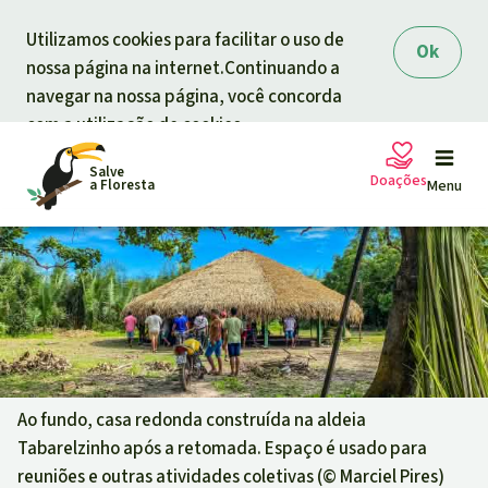
Skip to main content
Utilizamos cookies para facilitar o uso de
Ok
nossa página na internet.Continuando a
navegar na nossa página, você concorda
com a utilização de cookies.
Salve
Doações
a Floresta
Menu
Petições
A sua doação ajuda
Doação geral
Projetos
Informar
Doar para um tema
Ao fundo, casa redonda construída na aldeia
Tabarelzinho após a retomada. Espaço é usado para
Proteção de florestas
Informar
Doar para uma região
reuniões e outras atividades coletivas (©
Marciel Pires
)
Quem somos