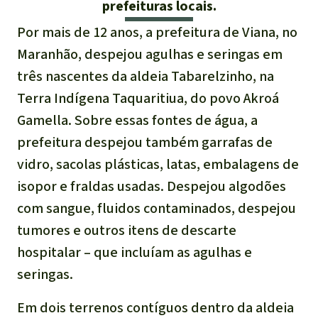
Indonesia
prefeituras locais.
Pecuária intensiva
Por mais de 12 anos, a prefeitura de Viana, no
Maranhão, despejou agulhas e seringas em
Roubo de terras
três nascentes da aldeia Tabarelzinho, na
Terra Indígena Taquaritiua, do povo Akroá
Alumínio
Gamella. Sobre essas fontes de água, a
Caça furtiva
prefeitura despejou também garrafas de
vidro, sacolas plásticas, latas, embalagens de
Áreas de proteção
isopor e fraldas usadas. Despejou algodões
ambiental
com sangue, fluidos contaminados, despejou
tumores e outros itens de descarte
hospitalar – que incluíam as agulhas e
seringas.
Em dois terrenos contíguos dentro da aldeia