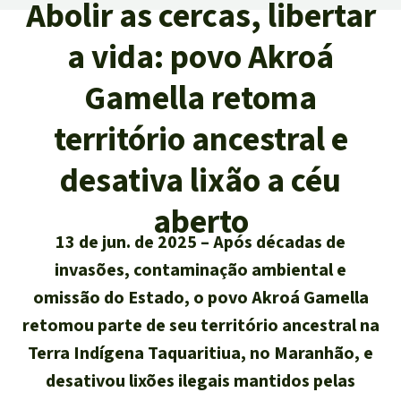
Abolir as cercas, libertar
Atualidades
Sudeste asiático
Proteção dos animais
Temas
Salve a Floresta
a vida: povo Akroá
A Floresta Tropical
Êxitos
África
Pesquisa
Proteção de indígenas
Quem somos
Gamella retoma
Biodiversidade:
América Latina
Português
território ancestral e
FAQ
Deutsch
Clima
desativa lixão a céu
Transparência
English
Óleo de palma
aberto
Contato
13 de jun. de 2025
Após décadas de
Español
Agroenergia e
invasões, contaminação ambiental e
Biocombustíveis
omissão do Estado, o povo Akroá Gamella
Français
retomou parte de seu território ancestral na
Ouro
Terra Indígena Taquaritiua, no Maranhão, e
Italiano
desativou lixões ilegais mantidos pelas
Madeira tropical