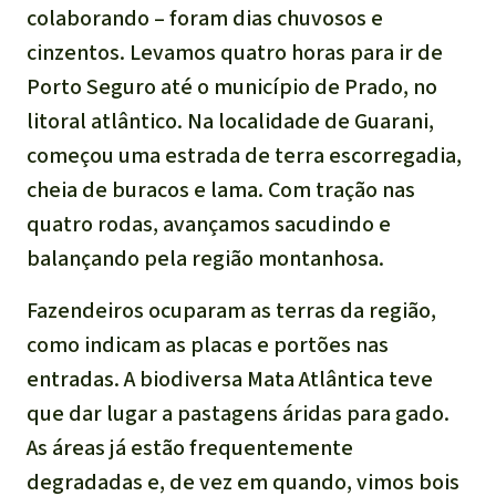
Indonesia
colaborando – foram dias chuvosos e
Pecuária intensiva
cinzentos. Levamos quatro horas para ir de
Porto Seguro até o município de Prado, no
Roubo de terras
litoral atlântico. Na localidade de Guarani,
começou uma estrada de terra escorregadia,
Alumínio
cheia de buracos e lama. Com tração nas
Caça furtiva
quatro rodas, avançamos sacudindo e
balançando pela região montanhosa.
Áreas de proteção
ambiental
Fazendeiros ocuparam as terras da região,
como indicam as placas e portões nas
entradas. A biodiversa Mata Atlântica teve
que dar lugar a pastagens áridas para gado.
As áreas já estão frequentemente
degradadas e, de vez em quando, vimos bois