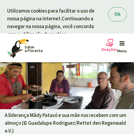
Skip to main content
Utilizamos cookies para facilitar o uso de
Ok
nossa página na internet.Continuando a
navegar na nossa página, você concorda
com a utilização de cookies.
Salve
Doações
a Floresta
Menu
Petições
A sua doação ajuda
Doação geral
Projetos
Informar
Doar para um tema
A líderança Mãdy Pataxó e sua mãe nos recebem com um
almoço (©
Guadalupe Rodriguez/Rettet den Regenwald
Proteção de florestas
Informar
Doar para uma região
e.V.
)
Quem somos