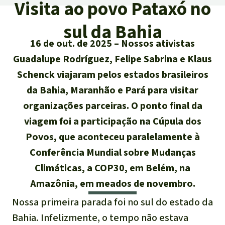
Visita ao povo Pataxó no
Atualidades
Sudeste asiático
Proteção dos animais
Temas
Salve a Floresta
sul da Bahia
A Floresta Tropical
Êxitos
África
Pesquisa
Proteção de indígenas
16 de out. de 2025
Nossos ativistas
Quem somos
Guadalupe Rodríguez, Felipe Sabrina e Klaus
Biodiversidade:
América Latina
Português
FAQ
Schenck viajaram pelos estados brasileiros
Deutsch
Clima
da Bahia, Maranhão e Pará para visitar
Transparência
organizações parceiras. O ponto final da
English
Óleo de palma
viagem foi a participação na Cúpula dos
Contato
Povos, que aconteceu paralelamente à
Español
Agroenergia e
Conferência Mundial sobre Mudanças
Biocombustíveis
Climáticas, a COP30, em Belém, na
Français
Amazônia, em meados de novembro.
Ouro
Italiano
Nossa primeira parada foi no sul do estado da
Madeira tropical
Bahia. Infelizmente, o tempo não estava