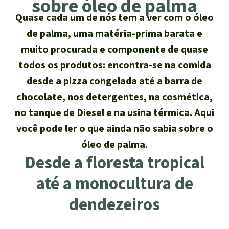
sobre óleo de palma
Atualidades
Sudeste asiático
Proteção dos animais
Temas
Quase cada um de nós tem a ver com o óleo
Salve a Floresta
de palma, uma matéria-prima barata e
A Floresta Tropical
Êxitos
África
Pesquisa
Proteção de indígenas
Quem somos
muito procurada e componente de quase
Biodiversidade:
todos os produtos: encontra-se na comida
América Latina
Português
FAQ
desde a pizza congelada até a barra de
Deutsch
Clima
chocolate, nos detergentes, na cosmética,
Transparência
no tanque de Diesel e na usina térmica. Aqui
English
Óleo de palma
você pode ler o que ainda não sabia sobre o
Contato
óleo de palma.
Español
Agroenergia e
Desde a floresta tropical
Biocombustíveis
Français
até a monocultura de
Ouro
dendezeiros
Italiano
Madeira tropical