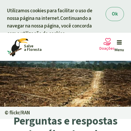
Skip to main content
Utilizamos cookies para facilitar o uso de
Ok
nossa página na internet.Continuando a
navegar na nossa página, você concorda
com a utilização de cookies.
Salve
Doações
a Floresta
Menu
Petições
A sua doação ajuda
Doação geral
Projetos
Informar
Doar para um tema
©
flickr/RAN
Perguntas e respostas
Proteção de florestas
Informar
Doar para uma região
Quem somos