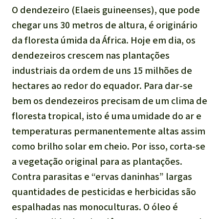
Indonesia
O dendezeiro (Elaeis guineenses), que pode
Pecuária intensiva
chegar uns 30 metros de altura, é originário
da floresta úmida da África. Hoje em dia, os
Roubo de terras
dendezeiros crescem nas plantações
Alumínio
industriais da ordem de uns 15 milhões de
hectares ao redor do equador. Para dar-se
Caça furtiva
bem os dendezeiros precisam de um clima de
floresta tropical, isto é uma umidade do ar e
Áreas de proteção
temperaturas permanentemente altas assim
ambiental
como brilho solar em cheio. Por isso, corta-se
a vegetação original para as plantações.
Contra parasitas e “ervas daninhas” largas
quantidades de pesticidas e herbicidas são
espalhadas nas monoculturas. O óleo é