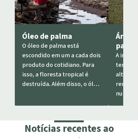
Óleo de palma
Áreas 
palma
O óleo de palma está
escondido em um a cada dois
A indúst
produto do cotidiano. Para
tenta i
isso, a floresta tropical é
altos n
destruída. Além disso, o óleo
rendimen
de palma pode causar
nunca mo
doenças.
dominad
monocul
Notícias recentes ao