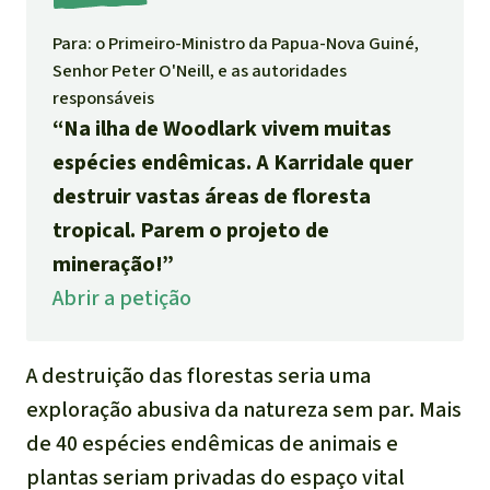
Indonesia
Pecuária intensiva
Para: o Primeiro-Ministro da Papua-Nova Guiné,
Senhor Peter O'Neill, e as autoridades
Roubo de terras
responsáveis
“Na ilha de Woodlark vivem muitas
Alumínio
espécies endêmicas. A Karridale quer
destruir vastas áreas de floresta
Caça furtiva
tropical. Parem o projeto de
mineração!”
Áreas de proteção
Abrir a petição
ambiental
A destruição das florestas seria uma
exploração abusiva da natureza sem par. Mais
de 40 espécies endêmicas de animais e
plantas seriam privadas do espaço vital