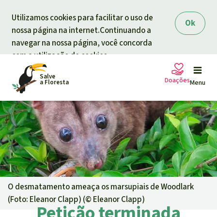
Skip to main content
Utilizamos cookies para facilitar o uso de
Ok
nossa página na internet.Continuando a
navegar na nossa página, você concorda
com a utilização de cookies.
Salve
Doações
a Floresta
Menu
Petições
A sua doação ajuda
Doação geral
Projetos
Informar
Doar para um tema
O desmatamento ameaça os marsupiais de Woodlark
(Foto: Eleanor Clapp) (©
Eleanor Clapp
)
Proteção de florestas
Petição terminada
Informar
Doar para uma região
Quem somos