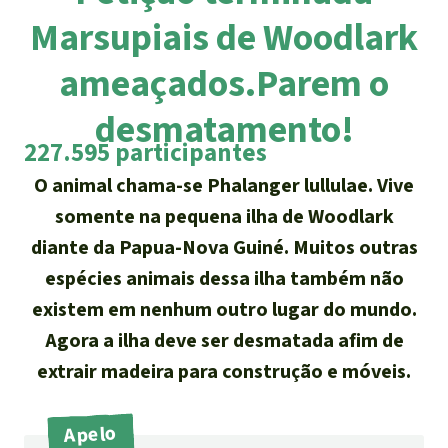
Atualidades
Sudeste asiático
Marsupiais de Woodlark
Proteção dos animais
Temas
Salve a Floresta
A Floresta Tropical
ameaçados.Parem o
Êxitos
África
Pesquisa
Proteção de indígenas
Quem somos
desmatamento!
Biodiversidade:
América Latina
Português
FAQ
227.595 participantes
Deutsch
Clima
O animal chama-se Phalanger lullulae. Vive
Transparência
somente na pequena ilha de Woodlark
English
Óleo de palma
diante da Papua-Nova Guiné. Muitos outras
Contato
espécies animais dessa ilha também não
Español
Agroenergia e
existem em nenhum outro lugar do mundo.
Biocombustíveis
Agora a ilha deve ser desmatada afim de
Français
Ouro
extrair madeira para construção e móveis.
Italiano
Madeira tropical
Apelo