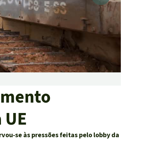
tropicais do mundo
Doar
Derrub
amento
a UE
rvou-se às pressões feitas pelo lobby da