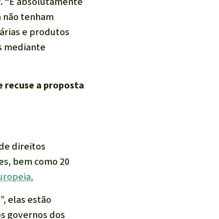
”.
“É absolutamente
da não tenham
árias e produtos
s mediante
e recuse a proposta
de direitos
ses, bem como 20
uropeia.
, elas estão
os governos dos