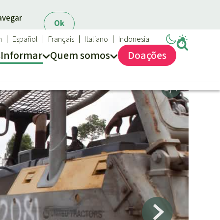
navegar
Ok
h
Español
Français
Italiano
Indonesia
s
Informar
Quem somos
Doações
Salve a Floresta
Quem somos
FAQ
Transparência
Contato
Proteção das florestas