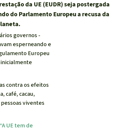
lorestação da UE (EUDR) seja postergada
ndo do Parlamento Europeu a recusa da
planeta.
ários governos -
tavam esperneando e
Regulamento Europeu
 inicialmente
s contra os efeitos
, café, cacau,
 pessoas viventes
 “A UE tem de