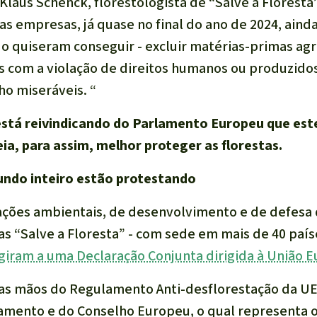
 Klaus Schenck, florestologista de “Salve a Floresta
tas empresas, já quase no final do ano de 2024, ain
 o quiseram conseguir - excluir matérias-primas agr
s com a violação de direitos humanos ou produzido
ho miseráveis. “
está reivindicando do Parlamento Europeu que est
a, para assim, melhor proteger as florestas.
ndo inteiro estão protestando
ações ambientais, de desenvolvimento e de defesa 
s “Salve a Floresta” - com sede em mais de 40 paí
giram a uma Declaração Conjunta dirigida à União E
 as mãos do Regulamento Anti-desflorestação da UE”
amento e do Conselho Europeu, o qual representa 