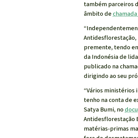
também parceiros de
âmbito de
chamada 
“Independentement
Antidesflorestação,
premente, tendo em 
da Indonésia de lida
publicado na chamad
dirigindo ao seu pr
“Vários ministérios
tenho na conta de e
Satya Bumi, no
docu
Antidesflorestação
matérias-primas mai