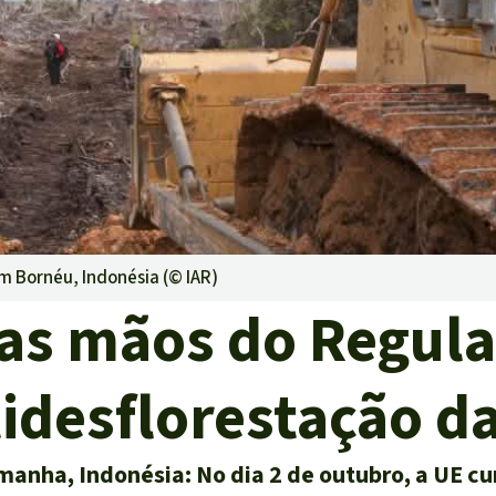
ensiva
rras
oteção ambiental
em Bornéu, Indonésia (©
IAR
)
 as mãos do Regul
idesflorestação d
emanha, Indonésia: No dia 2 de outubro, a UE cu