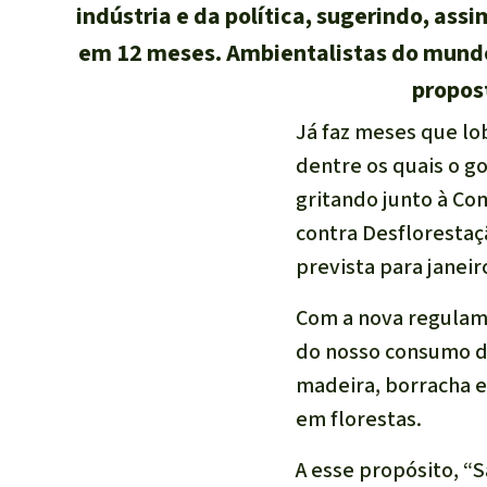
indústria e da política, sugerindo, as
em 12 meses. Ambientalistas do mundo
propost
Já faz meses que lo
dentre os quais o g
gritando junto à C
contra Desflorestaç
prevista para janeir
Com a nova regulame
do nosso consumo de
madeira, borracha e
em florestas.
A esse propósito, “S