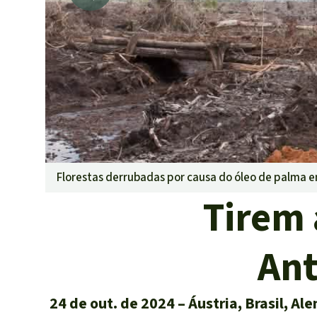
Pecuária int
Roubo de te
Alumínio
Caça furtiva
Áreas de pr
Florestas derrubadas por causa do óleo de palma 
Tirem
Ant
24 de out. de 2024
Áustria, Brasil, Al