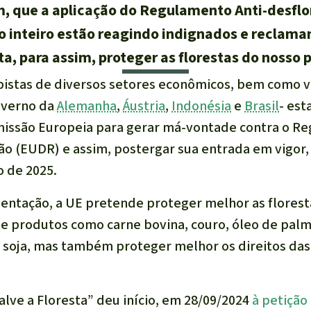
sim, que a aplicação do Regulamento Anti-desf
 inteiro estão reagindo indignados e reclama
a, para assim, proteger as florestas do nosso 
bistas de diversos setores econômicos, bem como v
overno da
Alemanha
,
Áustria
,
Indonésia
e
Brasil
- es
omissão Europeia para gerar má-vontade contra o 
ão (EUDR) e assim, postergar sua entrada em vigor,
o de 2025.
ntação, a UE pretende proteger melhor as floresta
 produtos como carne bovina, couro, óleo de palma
 soja, mas também proteger melhor os direitos das
alve a Floresta” deu início, em 28/09/2024
à petição