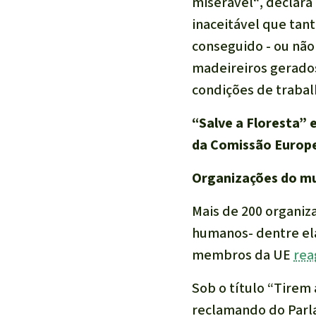
miserável“
, declara
inaceitável que tan
conseguido - ou não
madeireiros gerado
condições de trabal
“Salve a Floresta” 
da Comissão Europei
Organizações do mu
Mais de 200 organiz
humanos- dentre ela
membros da UE
rea
Sob o título “Tirem
reclamando do Parl