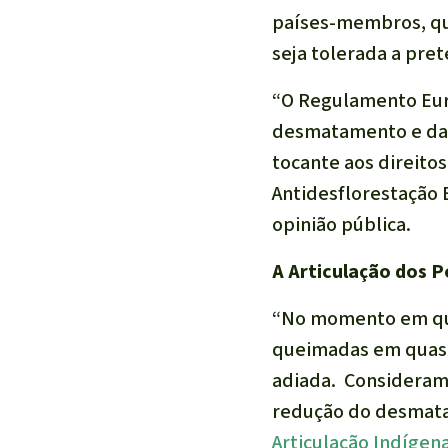
países-membros, qu
seja tolerada a pre
“
O Regulamento Eur
desmatamento e dani
tocante aos direito
Antidesflorestação
opinião pública.
A Articulação dos P
“No momento em que 
queimadas em quase
adiada. Consideram
redução do desmat
Articulação Indígena