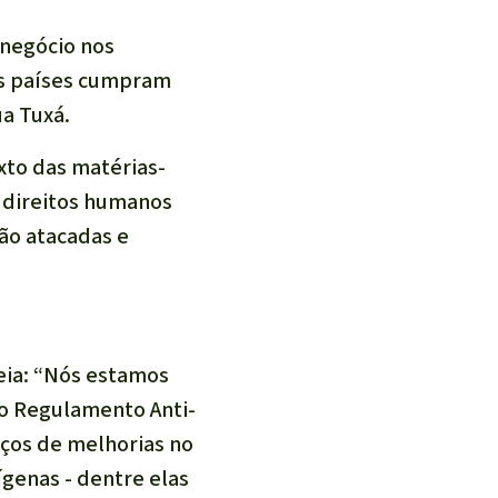
onegócio nos
os países cumpram
ua Tuxá.
to das matérias-
 direitos humanos
são atacadas e
eia:
“Nós estamos
o Regulamento Anti-
rços de melhorias no
ígenas - dentre elas