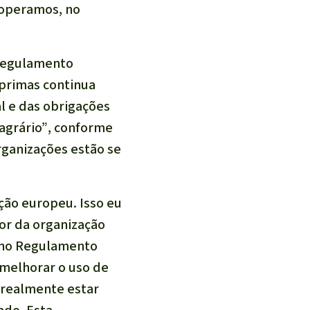
ooperamos, no
Regulamento
-primas continua
l e das obrigações
 agrário”
, conforme
rganizações estão se
ação europeu.
Isso eu
tor da organização
 no Regulamento
melhorar o uso de
 realmente estar