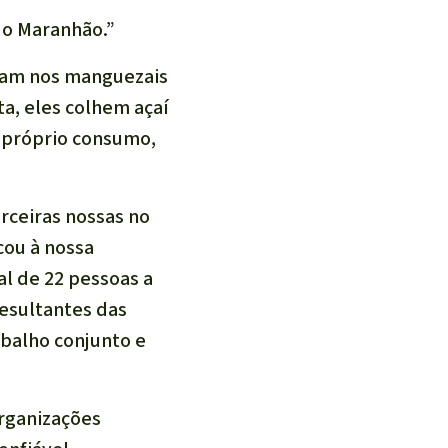
 do Maranhão.”
etam nos manguezais
ta, eles colhem açaí
 o próprio consumo,
arceiras nossas no
cou à nossa
al de 22 pessoas a
resultantes das
balho conjunto e
organizações