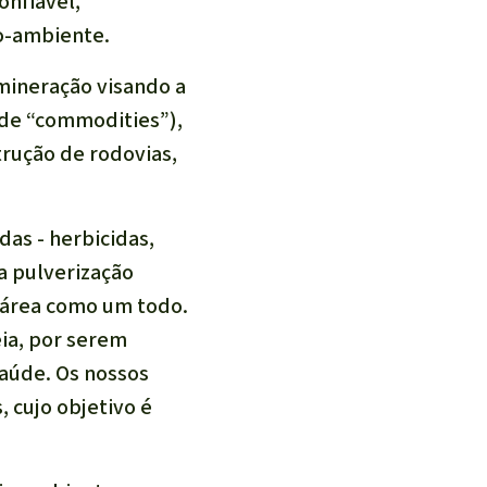
nfiável,
io-ambiente.
mineração visando a
de “commodities”),
trução de rodovias,
as - herbicidas,
 a pulverização
a área como um todo.
ia, por serem
saúde. Os nossos
 cujo objetivo é