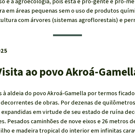
sso é a agroecologia, pois esta é pró-gente e pró-m
tura em áreas pequenas sem o uso de produtos quím
ultura com árvores (sistemas agroflorestais) e per
025
Visita ao povo Akroá-Gamell
 à aldeia do povo Akroá-Gamella por termos ficad
ecorrentes de obras. Por dezenas de quilômetros,
 expandidas em virtude de seu estado de ruína de
es. Pesados caminhões de nove eixos e 26 metros 
lho e madeira tropical do interior em infinitas ca