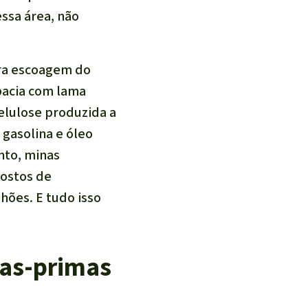
ssa área, não
ara escoagem do
bacia com lama
celulose produzida a
 gasolina e óleo
nto, minas
postos de
ões. E tudo isso
ias-primas