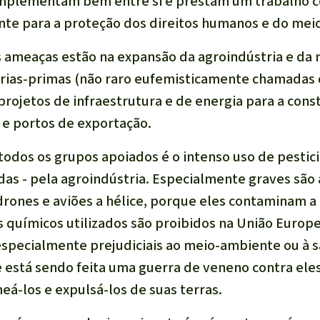
omplementam bem entre si e prestam um trabalho co
nte para a proteção dos direitos humanos e do me
 ameaças estão na expansão da agroindústria e da 
rias-primas (não raro eufemisticamente chamadas 
ojetos de infraestrutura e de energia para a cons
s e portos de exportação.
odos os grupos apoiados é o intenso uso de pesticid
idas - pela agroindústria. Especialmente graves são
drones e aviões a hélice, porque eles contaminam 
 químicos utilizados são proibidos na União Europe
especialmente prejudiciais ao meio-ambiente ou à 
 está sendo feita uma guerra de veneno contra eles,
eá-los e expulsá-los de suas terras.