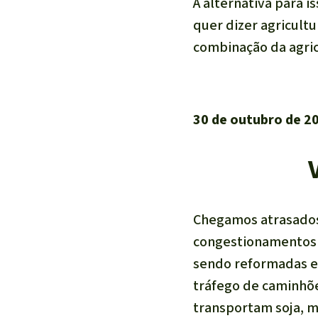
A alternativa para i
quer dizer agricul
combinação da agric
30 de outubro de 2
Chegamos atrasados
congestionamentos d
sendo reformadas e
tráfego de caminhõ
transportam soja, mi