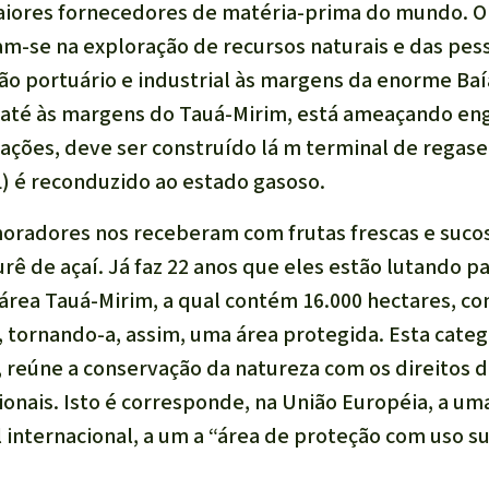
maiores fornecedores de matéria-prima do mundo. 
am-se na exploração de recursos naturais e das pess
rão portuário e industrial às margens da enorme Baí
o até às margens do Tauá-Mirim, está ameaçando engo
ações, deve ser construído lá m terminal de regasei
L) é reconduzido ao estado gasoso.
moradores nos receberam com frutas frescas e sucos
rê de açaí. Já faz 22 anos que eles estão lutando p
a área Tauá-Mirim, a qual contém 16.000 hectares, 
, tornando-a, assim, uma área protegida. Esta categ
l, reúne a conservação da natureza com os direitos 
onais. Isto é corresponde, na União Européia, a um
l internacional, a um a “área de proteção com uso s