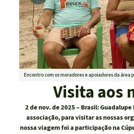
Pecuária int
Roubo de te
Alumínio
Caça furtiva
Áreas de pr
Encontro com os moradores e apoiadores da área 
Visita aos
2 de nov. de 2025
Brasil: Guadalupe 
associação, para visitar as nossas or
nossa viagem foi a participação na Cúp