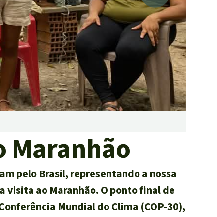
tropicais do mundo
Doar
Almoço
do Maranhão
ram pelo Brasil, representando a nossa
a visita ao Maranhão. O ponto final de
 Conferência Mundial do Clima (COP-30),