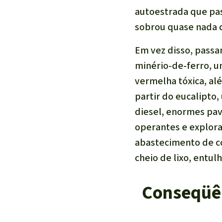
autoestrada que pas
sobrou quase nada d
Em vez disso, passa
minério-de-ferro, u
vermelha tóxica, al
partir do eucalipto
diesel, enormes pav
operantes e explor
abastecimento de c
cheio de lixo, entul
Conseqüên