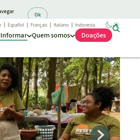
navegar
Ok
h
Español
Français
Italiano
Indonesia
s
Informar
Quem somos
Doações
Salve a Floresta
Quem somos
FAQ
Transparência
Contato
Proteção das florestas