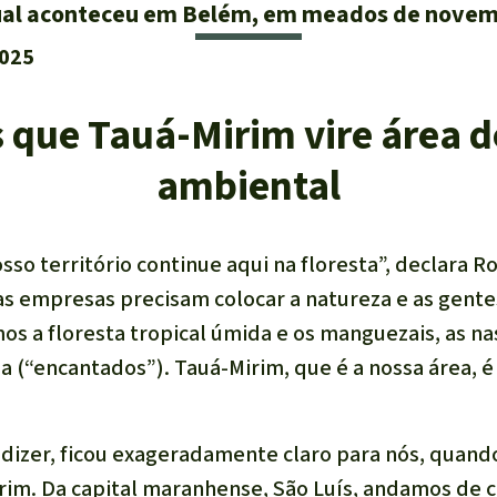
ual aconteceu em Belém, em meados de novem
2025
que Tauá-Mirim vire área d
ambiental
o território continue aqui na floresta”, declara Ro
as empresas precisam colocar a natureza e as gent
s a floresta tropical úmida e os manguezais, as na
za (“encantados”). Tauá-Mirim, que é a nossa área, 
 dizer, ficou exageradamente claro para nós, quan
im. Da capital maranhense, São Luís, andamos de 