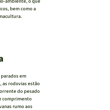
eio-ambiente, o que
icos, bem como a
macultura.
a
o parados em
 as rodovias estão
corrente do pesado
de comprimento
ravanas rumo aos