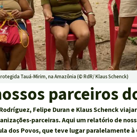
ensiva
rras
oteção ambiental
protegida Tauá-Mirim, na Amazônia (©
RdR/ Klaus Schenck
)
 nossos parceiros 
Rodríguez, Felipe Duran e Klaus Schenck viaja
ganizações-parceiras. Aqui um relatório de noss
ula dos Povos, que teve lugar paralelamente à