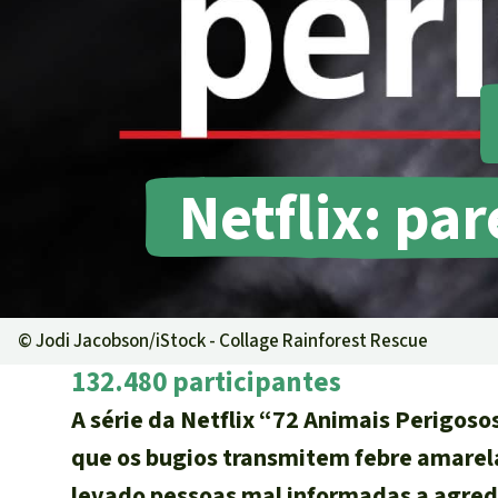
Pecuária int
Roubo de te
Alumínio
Caça furtiva
Áreas de pr
Netflix: pa
©
Jodi Jacobson/iStock - Collage Rainforest Rescue
132.480 participantes
A série da Netflix “72 Animais Perigos
que os bugios transmitem febre amarel
levado pessoas mal informadas a agred