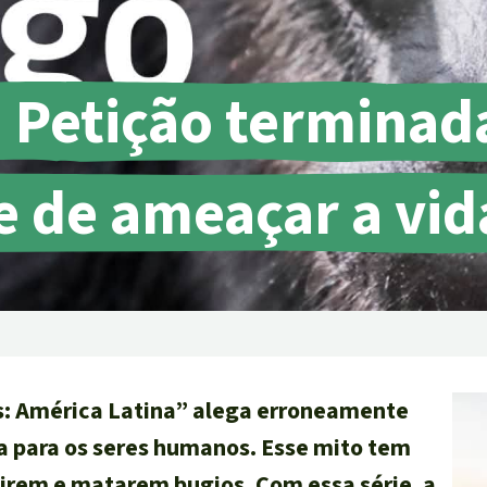
ensiva
rras
Petição terminad
oteção ambiental
re de ameaçar a vid
os: América Latina” alega erroneamente
a para os seres humanos. Esse mito tem
irem e matarem bugios. Com essa série, a