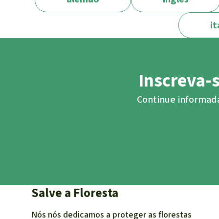
it
Inscreva-
Continue informada/
Salve a Floresta
Nós nós dedicamos a proteger as florestas