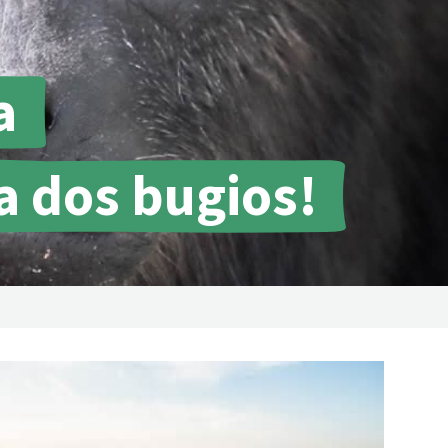
tropicais do mundo
Doar
a
a dos bugios!