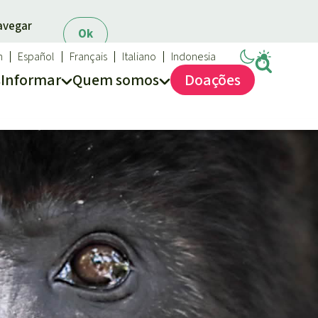
navegar
Ok
h
Español
Français
Italiano
Indonesia
s
Informar
Quem somos
Doações
Salve a Floresta
Quem somos
FAQ
Transparência
Contato
Proteção das florestas