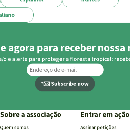
aliano
se agora para receber nossa 
o e alerta para proteger a floresta tropical: rece
Subscribe now
Sobre a associação
Entrar em ação
Quem somos
Assinar petições