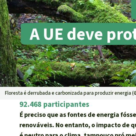
Pecuária int
Roubo de te
Alumínio
A UE deve prot
Caça furtiva
Áreas de pr
Floresta é derrubada e carbonizada para produzir energia 
92.468 participantes
É preciso que as fontes de energia fóss
renováveis. No entanto, o impacto de q
é neutro para o clima, tampouco pró mei