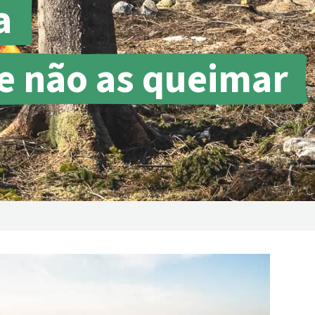
a
tropicais do mundo
Doar
 e não as queimar