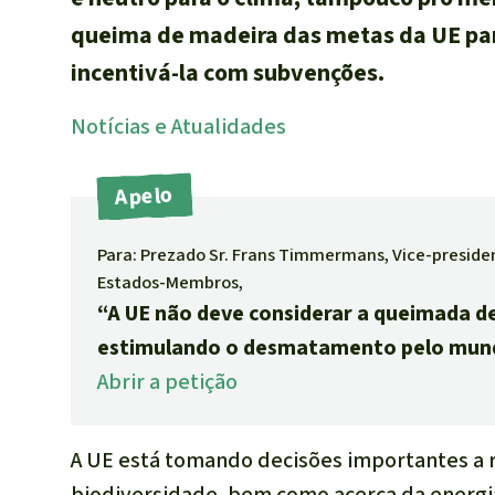
queima de madeira das metas da UE par
incentivá-la com subvenções.
Notícias e Atualidades
Apelo
Para: Prezado Sr. Frans Timmermans, Vice-preside
Estados-Membros,
“A UE não deve considerar a queimada d
estimulando o desmatamento pelo mundo 
Abrir a petição
A UE está tomando decisões importantes a re
biodiversidade, bem como acerca da energ