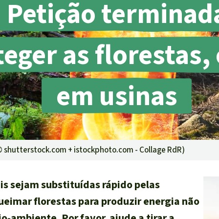
Petição terminad
ensiva
rras
eger as florestas,
oteção ambiental
em usinas
(©
shutterstock.com + istockphoto.com - Collage RdR
)
eis sejam substituídas rápido pelas
ueimar florestas para produzir energia não
o-ambiente. Por favor, ajude a tirar a