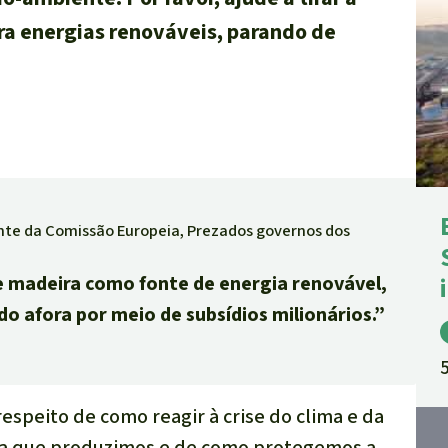
a energias renováveis, parando de
nte da Comissão Europeia, Prezados governos dos
e madeira como fonte de energia renovável,
afora por meio de subsídios milionários.”
speito de como reagir à crise do clima e da
ia que produzimos e de como protegemos a