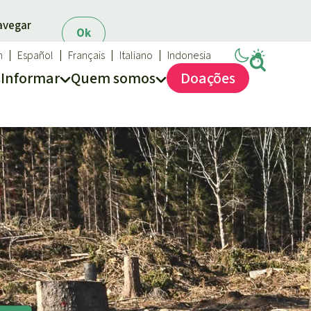
navegar
Ok
h
Español
Français
Italiano
Indonesia
s
Informar
Quem somos
Doações
Salve a Floresta
Quem somos
FAQ
Transparência
Contato
Proteção das florestas